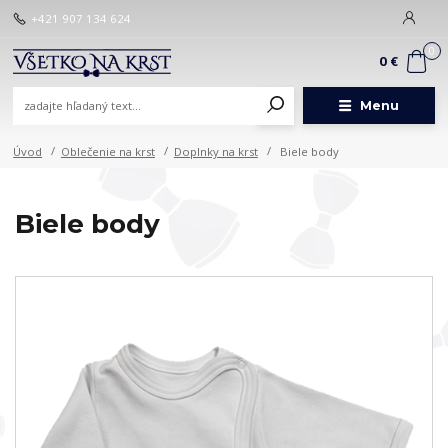
+421 907 134 624
0
0 €
Menu
Úvod
Oblečenie na krst
Doplnky na krst
Biele body
Biele body