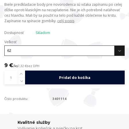
Biele predkladacie body pre novorodenca sú vďaka zapínaniu po celej
dĺžke oproti klasickým na nezaplatenie. Nie je ich potrebné naťahovať
cez hlavičku. Mali by sa použiť na telo pod každé oblečenie ku krstu.
Zapínanie na spínacie gombíky.
celý popis
Dostupnosť
Skladom
Veľkosť
9 €
/
ks
7,32 €
bez DPH
Pridať do košíka
Číslo produktu:
3401114
Kvalitné služby
Vyšívanie košieľok a sviečky na krst