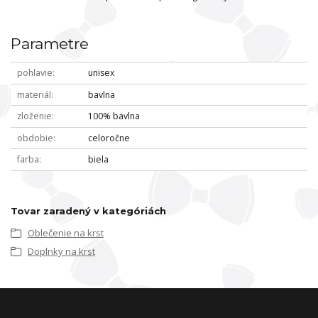
Parametre
pohlavie
unisex
materiál
bavlna
zloženie
100% bavlna
obdobie
celoročne
farba
biela
Tovar zaradený v kategóriách
Oblečenie na krst
Doplnky na krst