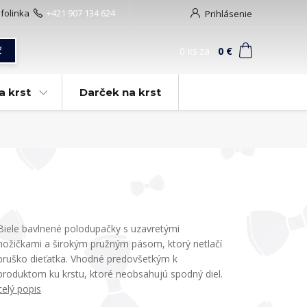
nfolinka
+421 907 134 624
Prihlásenie
0
ks
za
0 €
ť
a krst
Darček na krst
Biele bavlnené polodupačky s uzavretými
nožičkami a širokým pružným pásom, ktorý netlačí
bruško dieťatka. Vhodné predovšetkým k
produktom ku krstu, ktoré neobsahujú spodný diel.
celý popis