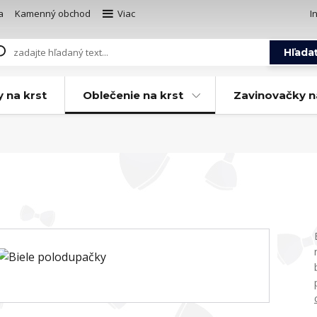
a
Kamenný obchod
Viac
I
Hľada
y na krst
Oblečenie na krst
Zavinovačky n