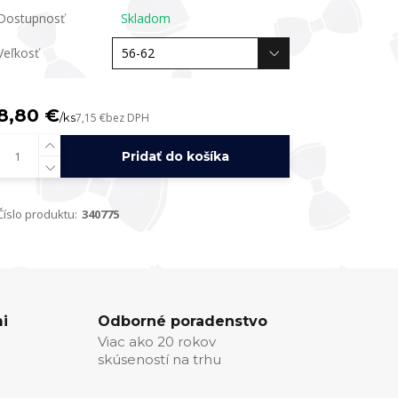
Dostupnosť
Skladom
Veľkosť
8,80 €
/
ks
7,15 €
bez DPH
Pridať do košíka
Číslo produktu:
340775
i
Odborné poradenstvo
Viac ako 20 rokov
skúseností na trhu