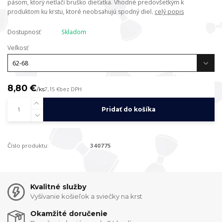
pásom, ktorý netlačí bruško dieťatka. Vhodné predovšetkým k
produktom ku krstu, ktoré neobsahujú spodný diel.
celý popis
Dostupnosť
Skladom
Veľkosť
8,80 €
/
ks
7,15 €
bez DPH
Pridať do košíka
Číslo produktu:
340775
Kvalitné služby
Vyšívanie košieľok a sviečky na krst
Okamžité doručenie