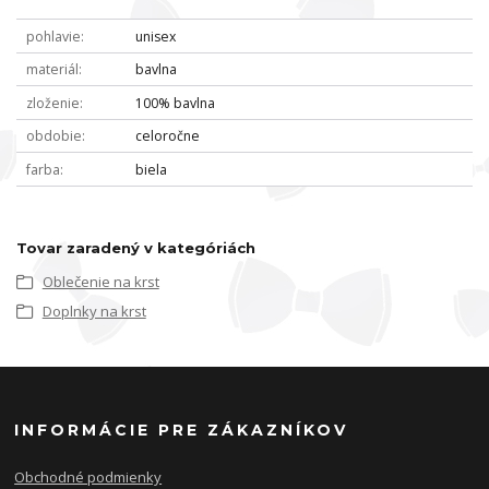
pohlavie
unisex
materiál
bavlna
zloženie
100% bavlna
obdobie
celoročne
farba
biela
Tovar zaradený v kategóriách
Oblečenie na krst
Doplnky na krst
INFORMÁCIE PRE ZÁKAZNÍKOV
Obchodné podmienky