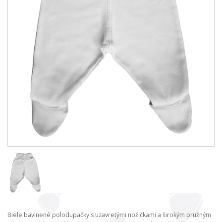
Biele bavlnené polodupačky s uzavretými nožičkami a širokým pružným