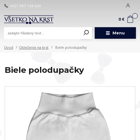
+421 907 134 624
0
0 €
Menu
Úvod
Oblečenie na krst
Biele polodupačky
Biele polodupačky