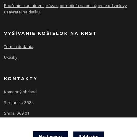
Poučenie o uplatnení práva spotrebiteľa na odstúpenie od zmluvy
uzavretej na diaľku
VYŠÍVANIE KOŠIEĽOK NA KRST
Termín dodania
Ukážky
KONTAKTY
Kamenný obchod
Strojárska 2524
Snina, 069 01
Nastavenia
Súhlasím