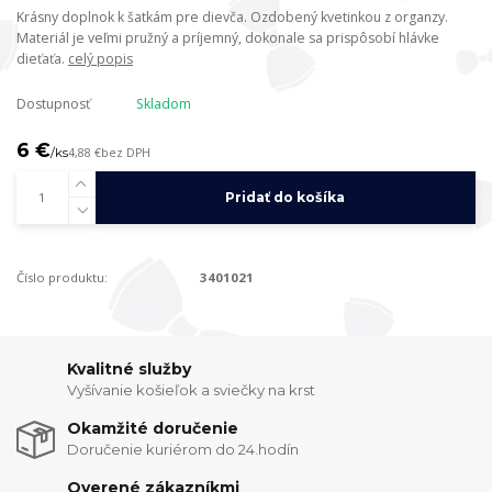
Krásny doplnok k šatkám pre dievča. Ozdobený kvetinkou z organzy.
Materiál je veľmi pružný a príjemný, dokonale sa prispôsobí hlávke
dieťaťa.
celý popis
Dostupnosť
Skladom
6 €
/
ks
4,88 €
bez DPH
Pridať do košíka
Číslo produktu:
3401021
Kvalitné služby
Vyšívanie košieľok a sviečky na krst
Okamžité doručenie
Doručenie kuriérom do 24.hodín
Overené zákazníkmi