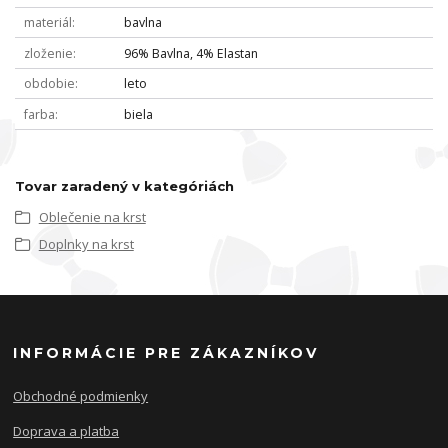
materiál
bavlna
zloženie
96% Bavlna, 4% Elastan
obdobie
leto
farba
biela
Tovar zaradený v kategóriách
Oblečenie na krst
Doplnky na krst
INFORMÁCIE PRE ZÁKAZNÍKOV
Obchodné podmienky
Doprava a platba