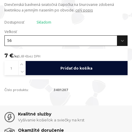
Dievčenská bavlnená sviatočná čiapočka na šnurovanie zdobená
kvetinkou a jemným riasením po obvode.
celý popis
Dostupnosť
Skladom
Veľkosť
7 €
/
ks
5,69 €
bez DPH
Pridať do košíka
Číslo produktu:
3401207
Kvalitné služby
Vyšívanie košieľok a sviečky na krst
Okamžité doručenie