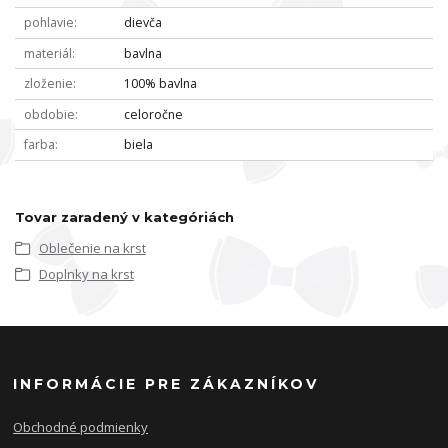
pohlavie
dievča
materiál
bavlna
zloženie
100% bavlna
obdobie
celoročne
farba
biela
Tovar zaradený v kategóriách
Oblečenie na krst
Doplnky na krst
INFORMÁCIE PRE ZÁKAZNÍKOV
Obchodné podmienky