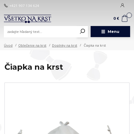
+421 907 134 624
0
0 €
Menu
Úvod
Oblečenie na krst
Doplnky na krst
Čiapka na krst
Čiapka na krst