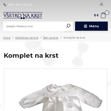
+421 907 134 624
0
0 €
Menu
Úvod
Oblečenie na krst
Šaty na krst
Komplet na krst
Komplet na krst