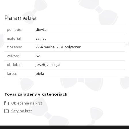
Parametre
pohlavie
dievča
materiál
zamat
zloženie
77% bavlna; 23% polyester
veľkosť
62
obdobie
jeseň, zima, jar
farba
biela
Tovar zaradený v kategóriách
Oblečenie na krst
Šaty na krst