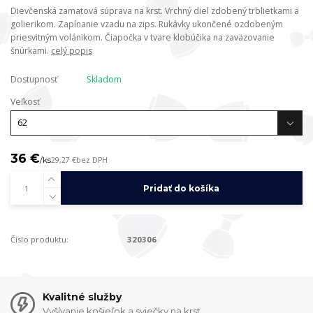
Dievčenská zamatová súprava na krst. Vrchný diel zdobený trblietkami a
golierikom. Zapínanie vzadu na zips. Rukávky ukončené ozdobeným
priesvitným volánikom. Čiapočka v tvare klobúčika na zaväzovanie
šnúrkami.
celý popis
Dostupnosť
Skladom
Veľkosť
36 €
/
ks
29,27 €
bez DPH
Pridať do košíka
Číslo produktu:
320306
Kvalitné služby
Vyšívanie košieľok a sviečky na krst