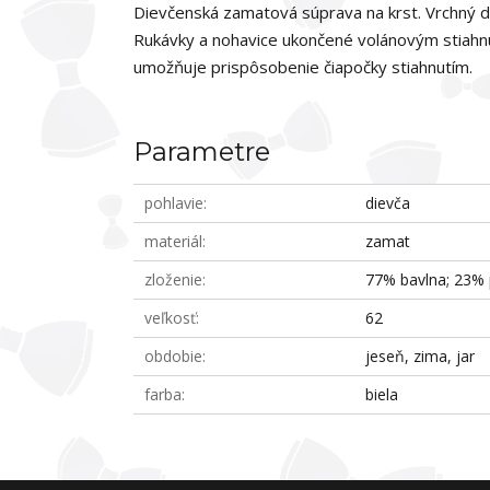
Dievčenská zamatová súprava na krst. Vrchný di
Rukávky a nohavice ukončené volánovým stiahnut
umožňuje prispôsobenie čiapočky stiahnutím.
Parametre
pohlavie
dievča
materiál
zamat
zloženie
77% bavlna; 23% 
veľkosť
62
obdobie
jeseň, zima, jar
farba
biela