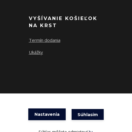
VYŠÍVANIE KOŠIEĽOK
NA KRST
Termín dodania
Ukážky
Nastavenia
Súhlasím
Vytvorené na
Eshop-rychlo.sk
Súhlas môžete odmietnuť
tu
.