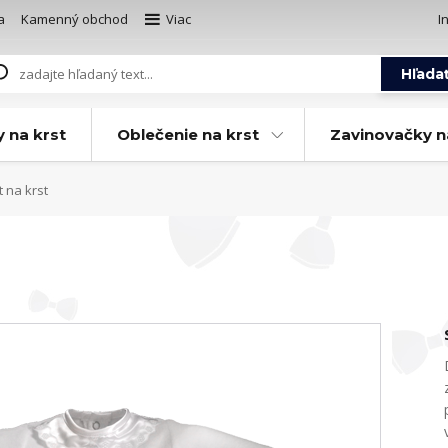
a
Kamenný obchod
Viac
I
Hľada
y na krst
Oblečenie na krst
Zavinovačky n
 na krst