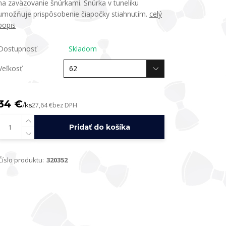
na zaväzovanie šnúrkami. Šnúrka v tuneliku
umožňuje prispôsobenie čiapočky stiahnutím.
celý
popis
Dostupnosť
Skladom
Veľkosť
34 €
/
ks
27,64 €
bez DPH
Pridať do košíka
Číslo produktu:
320352