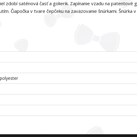
el zdobí saténová časť a golierik. Zapínanie vzadu na patentové 
ím. Čiapočka v tvare čepčeku na zaväzovanie šnúrkami. Šnúrka v 
polyester