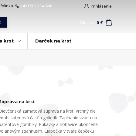
nfolinka
+421 907 134 624
Prihlásenie
0
ks
za
0 €
ť
a krst
Darček na krst
Súprava na krst
Dievčenská zamatová súprava na krst. Vrchný diel
zdobí saténová časť a golierik. Zapínanie vzadu na
patentové gombíky. Rukávky a nohavice ukončené
volánovým stiahnutím. Čiapočka v tvare čepčeku