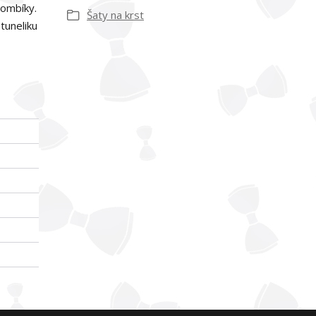
gombíky.
Šaty na krst
tuneliku