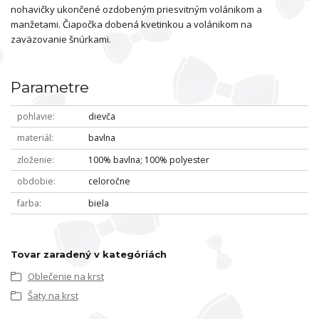
nohavičky ukončené ozdobeným priesvitným volánikom a
manžetami. Čiapočka dobená kvetinkou a volánikom na
zaväzovanie šnúrkami.
Parametre
pohlavie
dievča
materiál
bavlna
zloženie
100% bavlna; 100% polyester
obdobie
celoročne
farba
biela
Tovar zaradený v kategóriách
Oblečenie na krst
Šaty na krst