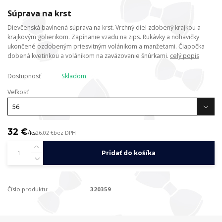
Súprava na krst
Dievčenská bavlnená súprava na krst. Vrchný diel zdobený krajkou a
krajkovým golierikom. Zapínanie vzadu na zips. Rukávky a nohavičky
ukončené ozdobeným priesvitným volánikom a manžetami. Čiapočka
dobená kvetinkou a volánikom na zaväzovanie šnúrkami.
celý popis
Dostupnosť
Skladom
Veľkosť
32 €
/
ks
26,02 €
bez DPH
Pridať do košíka
Číslo produktu:
320359