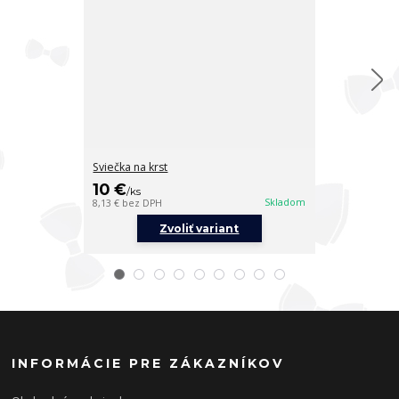
Sviečka na krst
Sviečka na krs
10 €
10 €
/
ks
/
ks
Skladom
8,13 €
bez DPH
8,13 €
bez DPH
Zvoliť variant
Z
INFORMÁCIE PRE ZÁKAZNÍKOV