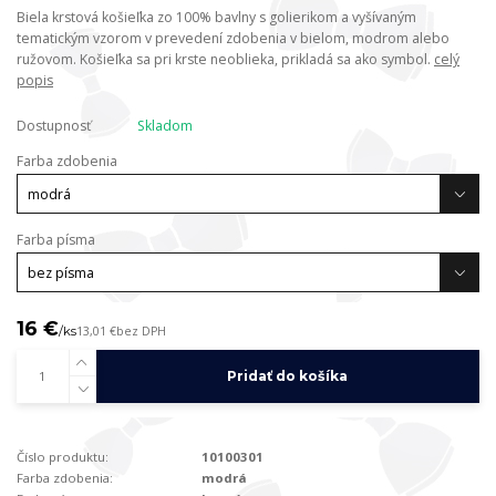
Biela krstová košieľka zo 100% bavlny s golierikom a vyšívaným
tematickým vzorom v prevedení zdobenia v bielom, modrom alebo
ružovom. Košieľka sa pri krste neoblieka, prikladá sa ako symbol.
celý
popis
Dostupnosť
Skladom
Farba zdobenia
Farba písma
16 €
/
ks
13,01 €
bez DPH
Pridať do košíka
Číslo produktu:
10100301
Farba zdobenia:
modrá