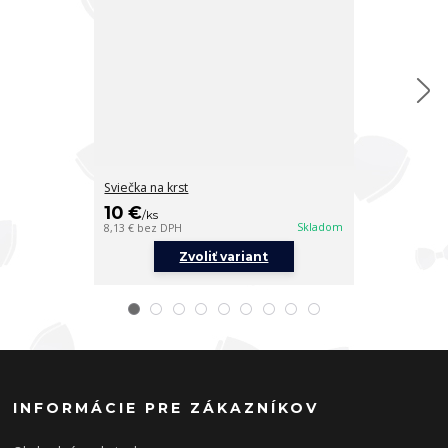
Sviečka na krst
Sviečka na krs
10 €
10 €
/
ks
/
ks
Skladom
8,13 €
bez DPH
8,13 €
bez DPH
Zvoliť variant
Z
INFORMÁCIE PRE ZÁKAZNÍKOV