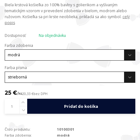
Biela krstová košieľka zo 100% bavlny s golierikom a vyšívaným
tematickým vzorom v prevedení zdobenia v bielom, modrom alebo
ružovom. Košieľka sa pri krste neoblieka, prikladá sa ako symbol.
celý
popis
Dostupnosť
Na objednávku
Farba zdobenia
Farba písma
25 €
/
ks
20,33 €
bez DPH
Pridať do košíka
Číslo produktu:
10100301
Farba zdobenia:
modrá