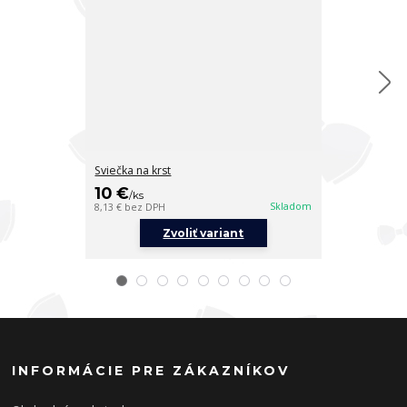
Sviečka na krst
Sviečka na krs
10 €
10 €
/
ks
/
ks
Skladom
8,13 €
bez DPH
8,13 €
bez DPH
Zvoliť variant
Z
INFORMÁCIE PRE ZÁKAZNÍKOV