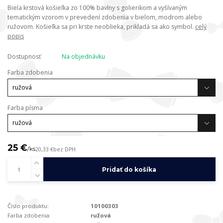
Biela krstová košieľka zo 100% bavlny s golierikom a vyšívaným
tematickým vzorom v prevedení zdobenia v bielom, modrom alebo
ružovom. Košieľka sa pri krste neoblieka, prikladá sa ako symbol.
celý
popis
Dostupnosť
Na objednávku
Farba zdobenia
Farba písma
25 €
/
ks
20,33 €
bez DPH
Pridať do košíka
Číslo produktu:
10100303
Farba zdobenia:
ružová