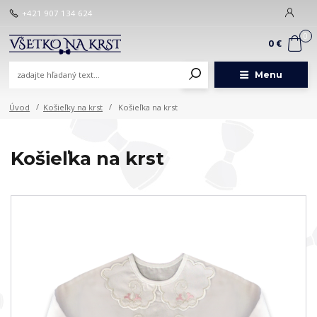
+421 907 134 624
0
0 €
Menu
Úvod
Košieľky na krst
Košieľka na krst
Košieľka na krst