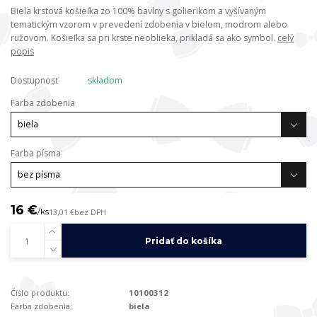
Biela krstová košieľka zo 100% bavlny s golierikom a vyšívaným
tematickým vzorom v prevedení zdobenia v bielom, modrom alebo
ružovom. Košieľka sa pri krste neoblieka, prikladá sa ako symbol.
celý
popis
Dostupnosť
skladom
Farba zdobenia
Farba písma
16 €
/
ks
13,01 €
bez DPH
Pridať do košíka
Číslo produktu:
10100312
Farba zdobenia:
biela