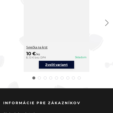
Sviečka na krst
Sviečka na krs
10 €
10 €
/
ks
/
ks
Skladom
8,13 €
bez DPH
8,13 €
bez DPH
Zvoliť variant
Z
INFORMÁCIE PRE ZÁKAZNÍKOV