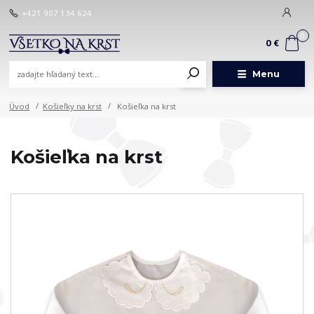
+421 907 134 624
0
0 €
Menu
Úvod
Košieľky na krst
Košieľka na krst
Košieľka na krst