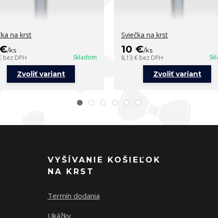
čka na krst
Sviečka na krst
 €
10 €
/
ks
/
ks
Skladom
Sk
€
bez DPH
8,13 €
bez DPH
Zvoliť variant
Zvoliť variant
VYŠÍVANIE KOŠIEĽOK
NA KRST
Termín dodania
Ukážky