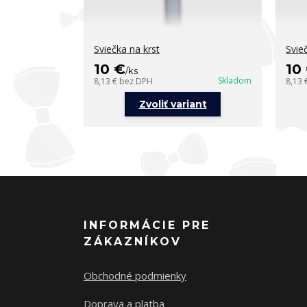
Sviečka na krst
Svie
10 €
10
/
ks
Skladom
8,13 €
bez DPH
8,13 
Zvoliť variant
INFORMÁCIE PRE
ZÁKAZNÍKOV
Obchodné podmienky
Doprava a platba