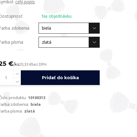
symbol.
celý popis
Dostupnosť
Na objednávku
Farba zdobenia
Farba písma
25 €
/
ks
20,33 €
bez DPH
Pridať do košíka
Číslo produktu:
10100313
Farba zdobenia:
biela
Farba písma:
zlatá