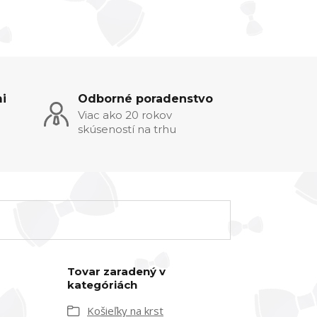
i
Odborné poradenstvo
Viac ako 20 rokov
skúseností na trhu
Tovar zaradený v
kategóriách
Košieľky na krst