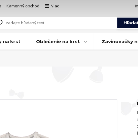
a
Kamenný obchod
Viac
I
Hľada
y na krst
Oblečenie na krst
Zavinovačky n