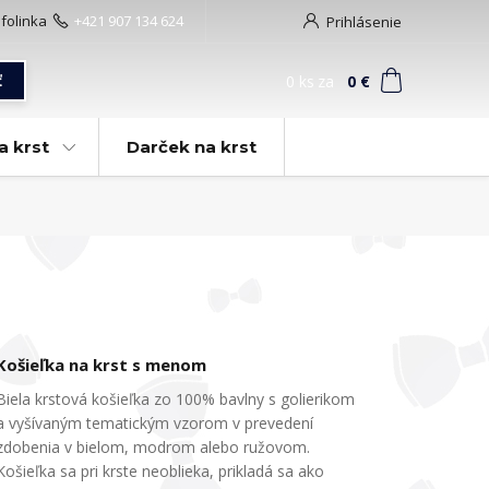
nfolinka
+421 907 134 624
Prihlásenie
0
ks
za
0 €
ť
a krst
Darček na krst
Košieľka na krst s menom
Biela krstová košieľka zo 100% bavlny s golierikom
a vyšívaným tematickým vzorom v prevedení
zdobenia v bielom, modrom alebo ružovom.
Košieľka sa pri krste neoblieka, prikladá sa ako