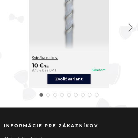
Sviečka na krst
Sviečka na krs
10 €
10 €
/
ks
/
ks
Skladom
8,13 €
bez DPH
8,13 €
bez DPH
Zvoliť variant
Z
INFORMÁCIE PRE ZÁKAZNÍKOV