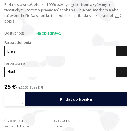
Biela krstová košieľka zo 100% bavlny s golierikom a vyšívaným
tematickým vzorom v prevedení zdobenia v bielom, modrom alebo
ružovom. Košieľka sa pri krste neoblieka, prikladá sa ako symbol.
celý
popis
Dostupnosť
Na objednávku
Farba zdobenia
Farba písma
25 €
/
ks
20,33 €
bez DPH
Pridať do košíka
Číslo produktu:
10100314
Farba zdobenia:
biela