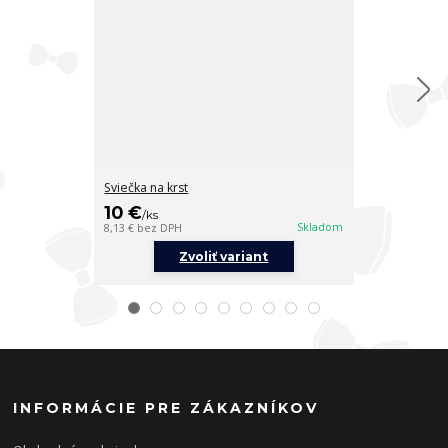
Sviečka na krst
Sviečka na krs
10 €
10 €
/
ks
/
ks
Skladom
8,13 €
bez DPH
8,13 €
bez DPH
Zvoliť variant
Z
INFORMÁCIE PRE ZÁKAZNÍKOV