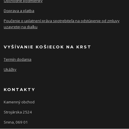
Obchodné podmienky
Doprava a platba
Poučenie o uplatnení práva spotrebiteľa na odstúpenie od zmluvy
uzavretej na diaľku
VYŠÍVANIE KOŠIEĽOK NA KRST
Termín dodania
Ukážky
KONTAKTY
Kamenný obchod
Strojárska 2524
Snina, 069 01