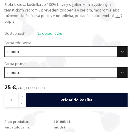
Biela krstová košieľka zo 100% bavlny s golierikom a vyšívaným
tematickým vzorom v prevedení zdobenia v bielom, modrom alebo
ružovom. Košieľka sa pri krste neoblieka, prikladá sa ako symbol.
celý
popis
Dostupnosť
Na objednávku
Farba zdobenia
Farba písma
25 €
/
ks
20,33 €
bez DPH
Pridať do košíka
Číslo produktu:
10100314
Farba zdobenia:
modrá