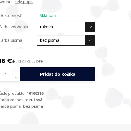
symbol.
celý popis
Dostupnosť
Skladom
Farba zdobenia
Farba písma
16 €
/
ks
13,01 €
bez DPH
Pridať do košíka
Číslo produktu:
10100316
Farba zdobenia:
ružová
Farba písma:
bez písma