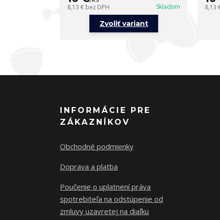
Skladom
8,13 €
bez DPH
8,13 
Zvoliť variant
INFORMÁCIE PRE
ZÁKAZNÍKOV
Obchodné podmienky
Doprava a platba
Poučenie o uplatnení práva
spotrebiteľa na odstúpenie od
zmluvy uzavretej na diaľku