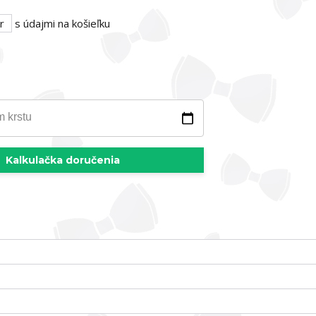
r
s údajmi na košieľku
m krstu
Kalkulačka doručenia