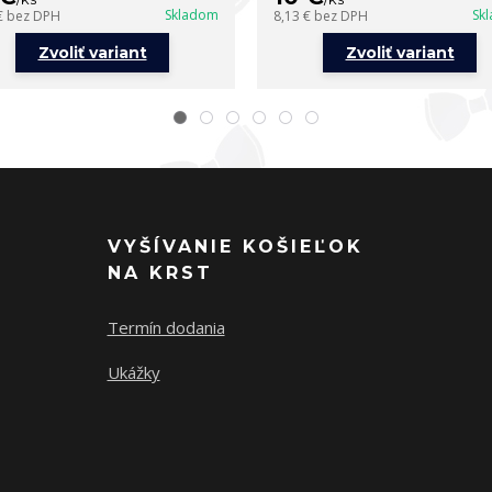
Skladom
Sk
€
bez DPH
8,13 €
bez DPH
Zvoliť variant
Zvoliť variant
VYŠÍVANIE KOŠIEĽOK
NA KRST
Termín dodania
Ukážky