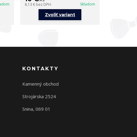
ladom
Skladom
8,13 €
bez DPH
8,13 €
bez DPH
Zvoliť variant
Zvo
KONTAKTY
Kamenný obchod
Strojárska 2524
Snina, 069 01