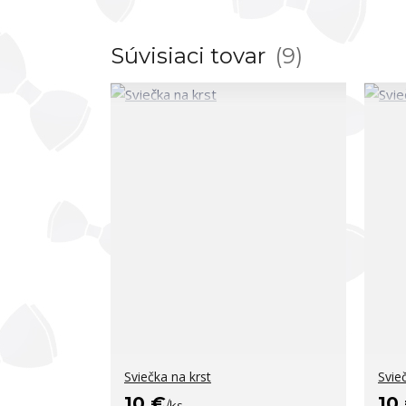
Súvisiaci tovar
9
Sviečka na krst
Svie
10 €
10
/
ks