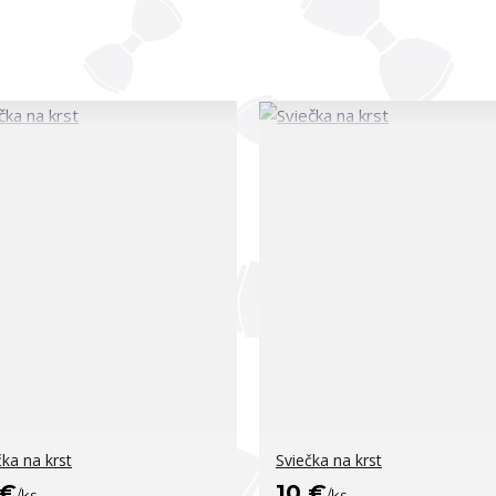
čka na krst
Sviečka na krst
 €
10 €
/
ks
/
ks