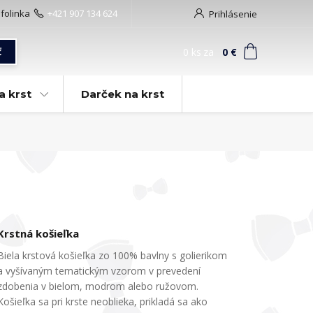
nfolinka
+421 907 134 624
Prihlásenie
0
ks
za
0 €
ť
a krst
Darček na krst
Krstná košieľka
Biela krstová košieľka zo 100% bavlny s golierikom
a vyšívaným tematickým vzorom v prevedení
zdobenia v bielom, modrom alebo ružovom.
Košieľka sa pri krste neoblieka, prikladá sa ako