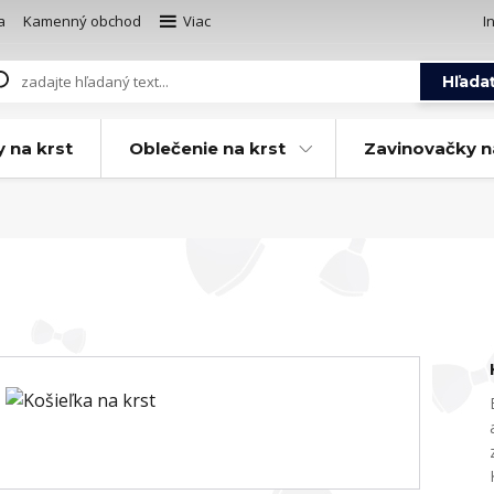
a
Kamenný obchod
Viac
I
Hľada
y na krst
Oblečenie na krst
Zavinovačky n