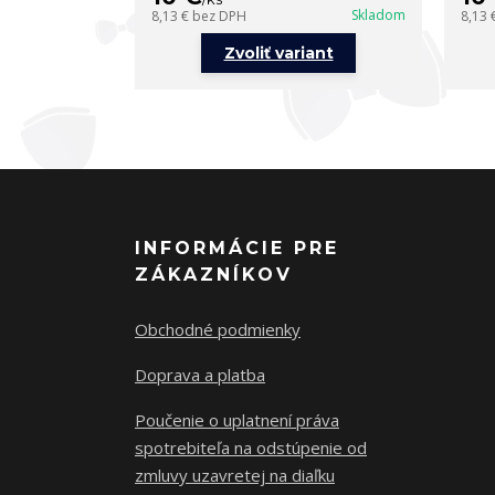
Skladom
8,13 €
bez DPH
8,13 
Zvoliť variant
INFORMÁCIE PRE
ZÁKAZNÍKOV
Obchodné podmienky
Doprava a platba
Poučenie o uplatnení práva
spotrebiteľa na odstúpenie od
zmluvy uzavretej na diaľku