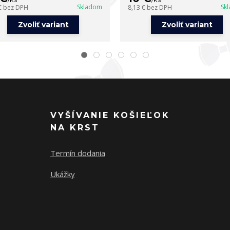
Skladom
Sk
€
bez DPH
8,13 €
bez DPH
Zvoliť variant
Zvoliť variant
VYŠÍVANIE KOŠIEĽOK
NA KRST
Termín dodania
Ukážky