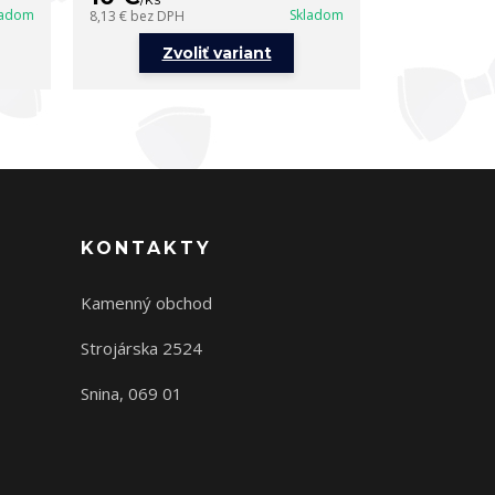
ladom
Skladom
8,13 €
bez DPH
8,13 €
bez DPH
Zvoliť variant
Zvo
KONTAKTY
Kamenný obchod
Strojárska 2524
Snina, 069 01