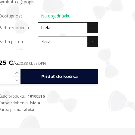
symbol.
celý popis
Dostupnosť
Na objednávku
Farba zdobenia
Farba písma
25 €
/
ks
20,33 €
bez DPH
Pridať do košíka
Číslo produktu:
10100316
Farba zdobenia:
biela
Farba písma:
zlatá