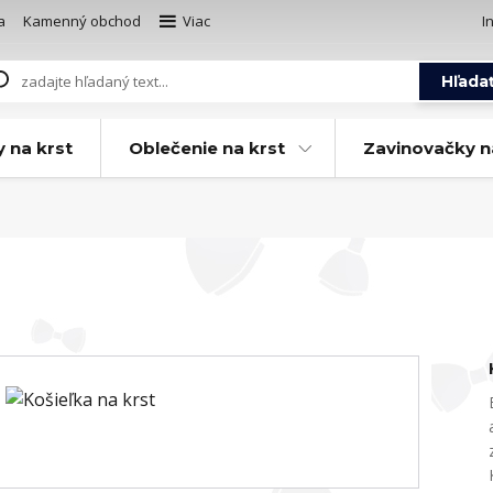
a
Kamenný obchod
Viac
I
Hľada
y na krst
Oblečenie na krst
Zavinovačky n