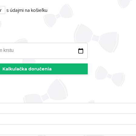
r
s údajmi na košieľku
m krstu
Kalkulačka doručenia