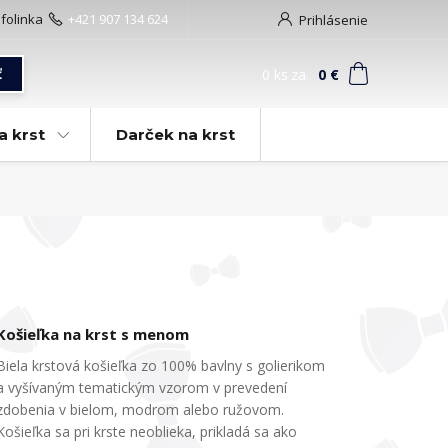
nfolinka
+421 907 134 624
Prihlásenie
0
ks
za
0 €
ť
a krst
Darček na krst
Košieľka na krst s menom
Biela krstová košieľka zo 100% bavlny s golierikom
a vyšívaným tematickým vzorom v prevedení
zdobenia v bielom, modrom alebo ružovom.
Košieľka sa pri krste neoblieka, prikladá sa ako