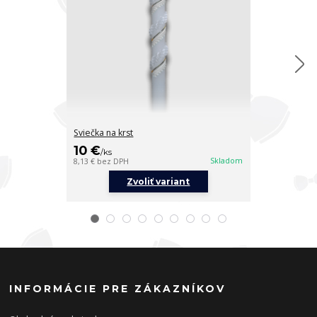
Sviečka na krst
Sviečka na krs
10 €
10 €
/
ks
/
ks
Skladom
8,13 €
bez DPH
8,13 €
bez DPH
Zvoliť variant
Z
INFORMÁCIE PRE ZÁKAZNÍKOV