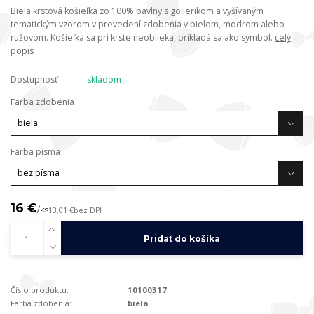
Biela krstová košieľka zo 100% bavlny s golierikom a vyšívaným
tematickým vzorom v prevedení zdobenia v bielom, modrom alebo
ružovom. Košieľka sa pri krste neoblieka, prikladá sa ako symbol.
celý
popis
Dostupnosť
skladom
Farba zdobenia
Farba písma
16 €
/
ks
13,01 €
bez DPH
Pridať do košíka
Číslo produktu:
10100317
Farba zdobenia:
biela