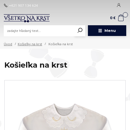
+421 907 134 624
0
0 €
Menu
Úvod
Košieľky na krst
Košieľka na krst
Košieľka na krst