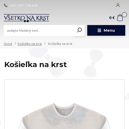
+421 907 134 624
0
0 €
Menu
Úvod
Košieľky na krst
Košieľka na krst
Košieľka na krst