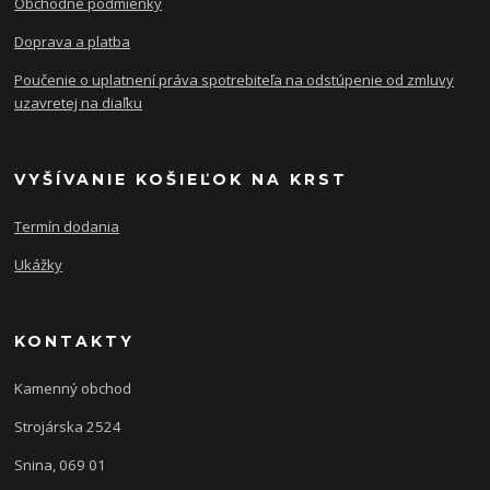
Obchodné podmienky
Doprava a platba
Poučenie o uplatnení práva spotrebiteľa na odstúpenie od zmluvy
uzavretej na diaľku
VYŠÍVANIE KOŠIEĽOK NA KRST
Termín dodania
Ukážky
KONTAKTY
Kamenný obchod
Strojárska 2524
Snina, 069 01