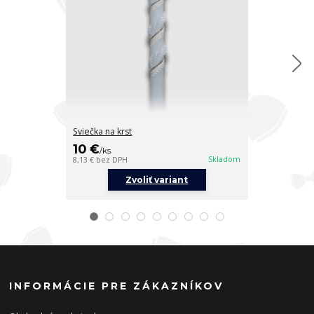
Sviečka na krst
Sviečka na krs
10 €
10 €
/
ks
/
ks
Skladom
8,13 €
bez DPH
8,13 €
bez DPH
Zvoliť variant
Z
INFORMÁCIE PRE ZÁKAZNÍKOV