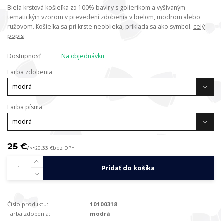
Biela krstová košieľka zo 100% bavlny s golierikom a vyšívaným
tematickým vzorom v prevedení zdobenia v bielom, modrom alebo
ružovom. Košieľka sa pri krste neoblieka, prikladá sa ako symbol.
celý
popis
Dostupnosť
Na objednávku
Farba zdobenia
Farba písma
25 €
/
ks
20,33 €
bez DPH
Pridať do košíka
Číslo produktu:
10100318
Farba zdobenia:
modrá