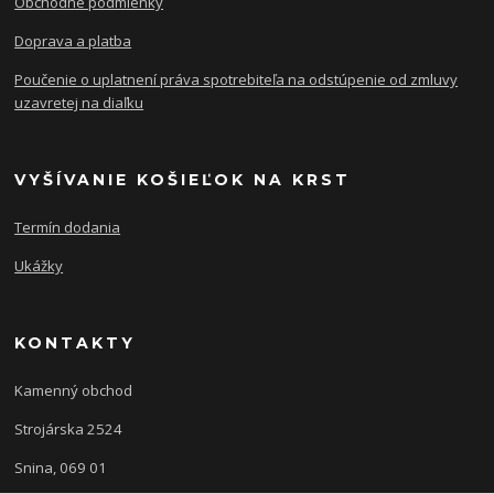
Obchodné podmienky
Doprava a platba
Poučenie o uplatnení práva spotrebiteľa na odstúpenie od zmluvy
uzavretej na diaľku
VYŠÍVANIE KOŠIEĽOK NA KRST
Termín dodania
Ukážky
KONTAKTY
Kamenný obchod
Strojárska 2524
Snina, 069 01