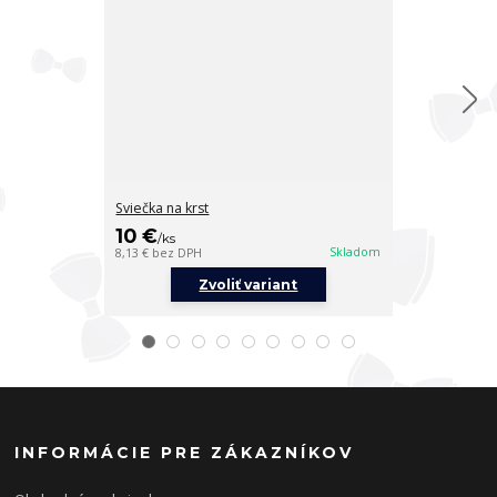
Sviečka na krst
Sviečka na krs
10 €
10 €
/
ks
/
ks
Skladom
8,13 €
bez DPH
8,13 €
bez DPH
Zvoliť variant
Z
INFORMÁCIE PRE ZÁKAZNÍKOV