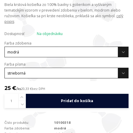
Biela krstová košieľka zo 100% bavlny s golierikom a vyšívaným
tematickým vzorom v prevedení zdobenia v bielom, modrom alebo
ružovom. Košieľka sa pri krste neoblieka, prikladá sa ako symbol.
celý
popis
Dostupnosť
Na objednávku
Farba zdobenia
Farba písma
25 €
/
ks
20,33 €
bez DPH
Pridať do košíka
Číslo produktu:
10100318
Farba zdobenia:
modrá