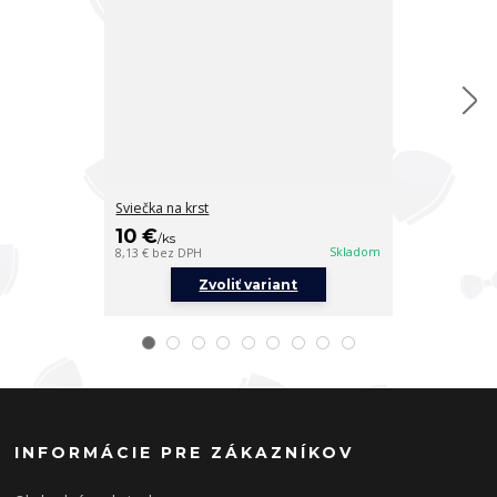
Sviečka na krst
Sviečka na krs
10 €
10 €
/
ks
/
ks
Skladom
8,13 €
bez DPH
8,13 €
bez DPH
Zvoliť variant
Z
INFORMÁCIE PRE ZÁKAZNÍKOV