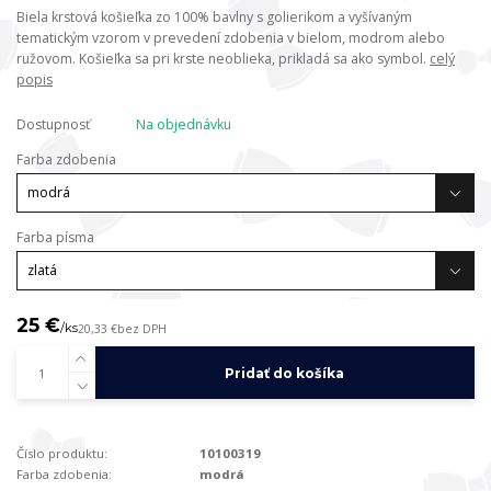
Biela krstová košieľka zo 100% bavlny s golierikom a vyšívaným
tematickým vzorom v prevedení zdobenia v bielom, modrom alebo
ružovom. Košieľka sa pri krste neoblieka, prikladá sa ako symbol.
celý
popis
Dostupnosť
Na objednávku
Farba zdobenia
Farba písma
25 €
/
ks
20,33 €
bez DPH
Pridať do košíka
Číslo produktu:
10100319
Farba zdobenia:
modrá