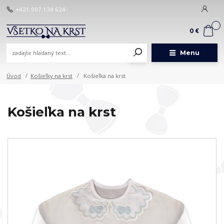
+421 907 134 624
0
0 €
Menu
Úvod
Košieľky na krst
Košieľka na krst
Košieľka na krst