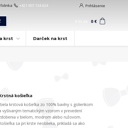
nfolinka
+421 907 134 624
Prihlásenie
0
ks
za
0 €
ť
a krst
Darček na krst
Krstná košieľka
Biela krstová košieľka zo 100% bavlny s golierikom
a vyšívaným tematickým vzorom v prevedení
zdobenia v bielom, modrom alebo ružovom.
Košieľka sa pri krste neoblieka, prikladá sa ako