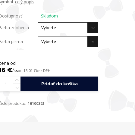
symbol.
celý popis
Dostupnosť
Skladom
Farba zdobenia
Farba písma
cena od
16 €
/
ks
od
13,01 €
bez DPH
Pridať do košíka
Číslo produktu:
10100321