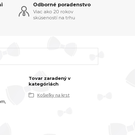
i
Odborné poradenstvo
Viac ako 20 rokov
skúseností na trhu
Tovar zaradený v
kategóriách
Košieľky na krst
om,