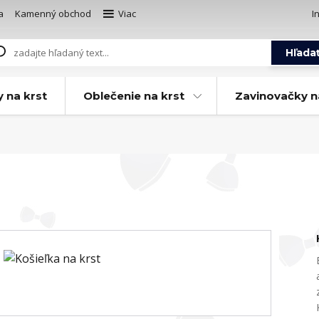
a
Kamenný obchod
Viac
I
Hľada
y na krst
Oblečenie na krst
Zavinovačky n