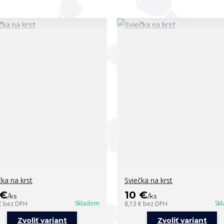
čka na krst
Sviečka na krst
 €
10 €
/
ks
/
ks
Skladom
Sk
€
bez DPH
8,13 €
bez DPH
Zvoliť variant
Zvoliť variant