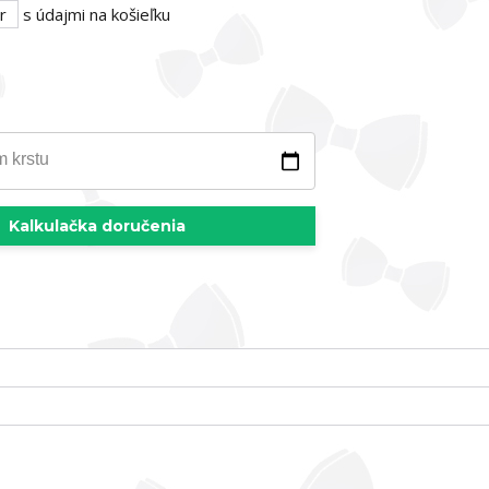
r
s údajmi na košieľku
m krstu
Kalkulačka doručenia