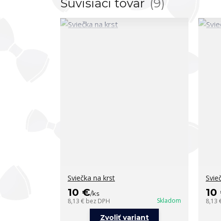
Súvisiaci tovar
9
Sviečka na krst
Svie
10 €
10
/
ks
Skladom
8,13 €
bez DPH
8,13 
Zvoliť variant