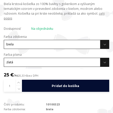
Biela krstová košieľka zo 100% bavlny s golierikom a vyšívaným
tematickým vzorom v prevedení zdobenia v bielom, modrom alebo
ružovom. Košieľka sa pri krste neoblieka, prikladá sa ako symbol.
celý
popis
Dostupnosť
Na objednávku
Farba zdobenia
Farba písma
25 €
/
ks
20,33 €
bez DPH
Pridať do košíka
Číslo produktu:
10100323
Farba zdobenia:
biela