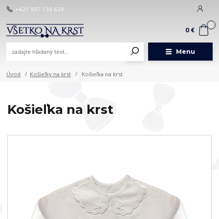
+421 907 134 624
0
0 €
Menu
Úvod
Košieľky na krst
Košieľka na krst
Košieľka na krst