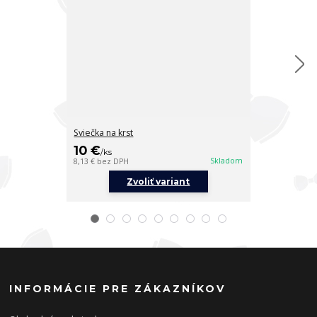
Sviečka na krst
Sviečka na krs
10 €
10 €
/
ks
/
ks
Skladom
8,13 €
bez DPH
8,13 €
bez DPH
Zvoliť variant
Z
INFORMÁCIE PRE ZÁKAZNÍKOV