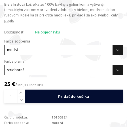
Biela krstová košieľka zo 100% bavlny s golierikom a vyšívaným
tematickým vzorom v prevedení zdobenia v bielom, modrom alebo
ružovom. Košieľka sa pri krste neoblieka, prikladá sa ako symbol.
celý
popis
Dostupnosť
Na objednávku
Farba zdobenia
Farba písma
25 €
/
ks
20,33 €
bez DPH
Pridať do košíka
Číslo produktu:
10100324
Farba zdobenia:
modrá