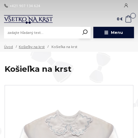
+421 907 134 624
0
0 €
Menu
Úvod
Košieľky na krst
Košieľka na krst
Košieľka na krst