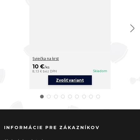
Sviečka na krst
Sviečka na krs
10 €
10 €
/
ks
/
ks
Skladom
8,13 €
bez DPH
8,13 €
bez DPH
Zvoliť variant
Z
INFORMÁCIE PRE ZÁKAZNÍKOV