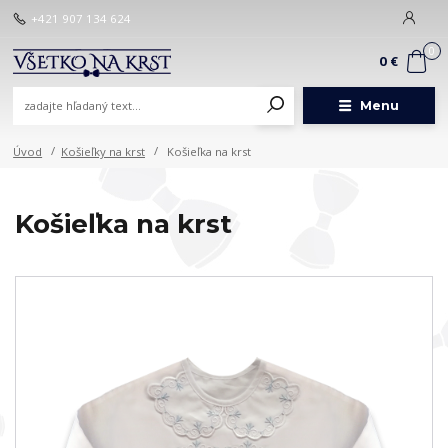
+421 907 134 624
0
0 €
Menu
Úvod
Košieľky na krst
Košieľka na krst
Košieľka na krst