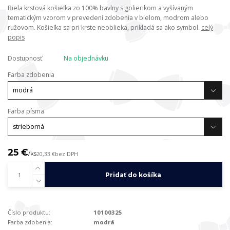
Biela krstová košieľka zo 100% bavlny s golierikom a vyšívaným
tematickým vzorom v prevedení zdobenia v bielom, modrom alebo
ružovom. Košieľka sa pri krste neoblieka, prikladá sa ako symbol.
celý
popis
Dostupnosť
Na objednávku
Farba zdobenia
Farba písma
25 €
/
ks
20,33 €
bez DPH
Pridať do košíka
Číslo produktu:
10100325
Farba zdobenia:
modrá