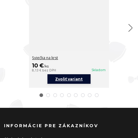
Sviečka na krst
Sviečka na krs
10 €
10 €
/
ks
/
ks
Skladom
8,13 €
bez DPH
8,13 €
bez DPH
Zvoliť variant
Z
INFORMÁCIE PRE ZÁKAZNÍKOV