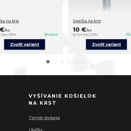
čka na krst
Sviečka na krst
 €
10 €
/
ks
/
ks
Skladom
Sk
€
bez DPH
8,13 €
bez DPH
Zvoliť variant
Zvoliť variant
VYŠÍVANIE KOŠIEĽOK
NA KRST
Termín dodania
Ukážky