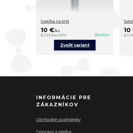
Sviečka na krst
Svie
10 €
10
/
ks
Skladom
8,13 €
bez DPH
8,13 
Zvoliť variant
INFORMÁCIE PRE
ZÁKAZNÍKOV
Obchodné podmienky
Doprava a platba