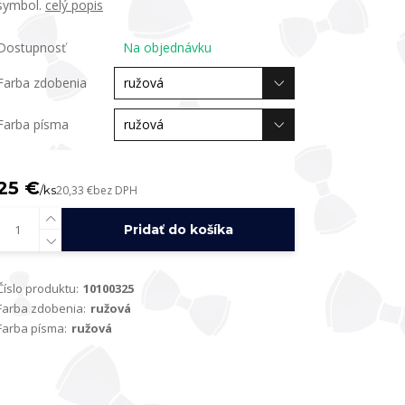
symbol.
celý popis
Dostupnosť
Na objednávku
Farba zdobenia
Farba písma
25 €
/
ks
20,33 €
bez DPH
Pridať do košíka
Číslo produktu:
10100325
Farba zdobenia:
ružová
Farba písma:
ružová