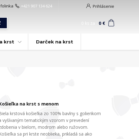
nfolinka
+421 907 134 624
Prihlásenie
0
ks
za
0 €
ť
a krst
Darček na krst
Košieľka na krst s menom
Biela krstová košieľka zo 100% bavlny s golierikom
a vyšívaným tematickým vzorom v prevedení
zdobenia v bielom, modrom alebo ružovom.
Košieľka sa pri krste neoblieka, prikladá sa ako