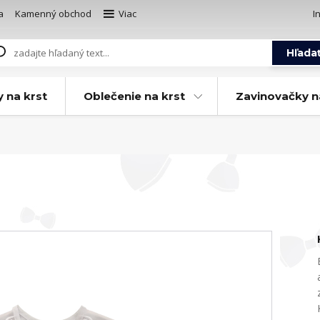
a
Kamenný obchod
Viac
I
Hľada
y na krst
Oblečenie na krst
Zavinovačky n