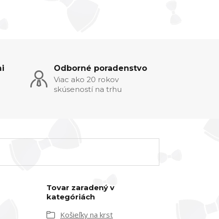
i
Odborné poradenstvo
Viac ako 20 rokov
skúseností na trhu
Tovar zaradený v
kategóriách
Košieľky na krst