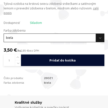
Tylová ozdoba na krstovú sviecu zdobená srdiečkami a saténovým
lemom v prevední zdobenia v bielom, modrom alebo ružovom.
celý
popis
Dostupnosť
Skladom
Farba zdobenia
3,50 €
/
ks
2,85 €
bez DPH
Pridať do košíka
Číslo produktu:
20OZ1
Farba zdobenia:
biela
Kvalitné služby
Vyšívanie košieľok a sviečky na krst