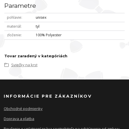
Parametre
pohlavie
unisex
materiál
tyl
zloženie
100% Polyester
Tovar zaradený v kategóriách
Sviečky na krst
INFORMÁCIE PRE ZÁKAZNÍKOV
Obchodné podmienky
Doprava a platba
Poučenie o uplatnení práva spotrebiteľa na odstúpenie od zmluvy