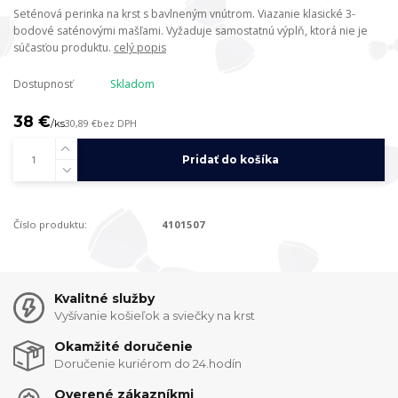
Seténová perinka na krst s bavlneným vnútrom. Viazanie klasické 3-
bodové saténovými mašľami. Vyžaduje samostatnú výplň, ktorá nie je
súčasťou produktu.
celý popis
Dostupnosť
Skladom
38 €
/
ks
30,89 €
bez DPH
Pridať do košíka
Číslo produktu:
4101507
Kvalitné služby
Vyšívanie košieľok a sviečky na krst
Okamžité doručenie
Doručenie kuriérom do 24.hodín
Overené zákazníkmi