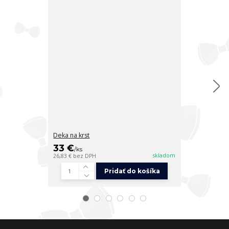
Deka na krst
Deka na krst
33 €
33 €
/
ks
/
ks
skladom
26,83 €
bez DPH
26,83 €
bez DP
Pridať do košíka