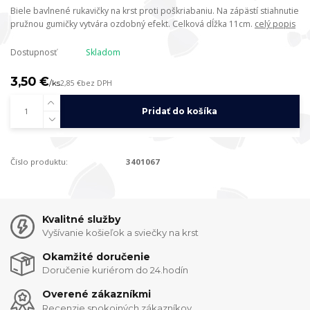
Biele bavlnené rukavičky na krst proti poškriabaniu. Na zápästí stiahnutie
pružnou gumičky vytvára ozdobný efekt. Celková dĺžka 11cm.
celý popis
Dostupnosť
Skladom
3,50 €
/
ks
2,85 €
bez DPH
Pridať do košíka
Číslo produktu:
3401067
Kvalitné služby
Vyšívanie košieľok a sviečky na krst
Okamžité doručenie
Doručenie kuriérom do 24.hodín
Overené zákazníkmi
Recenzie spokojných zákazníkov