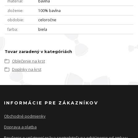
materiál
bavlna
zloženie
100% bavlna
obdobie
celoročne
farba
biela
Tovar zaradený v kategóriách
Oblečenie na krst
Doplnky na krst
INFORMÁCIE PRE ZÁKAZNÍKOV
Obchodné podmienky
Doprava a platba
Poučenie o uplatnení práva spotrebiteľa na odstúpenie od zmluvy