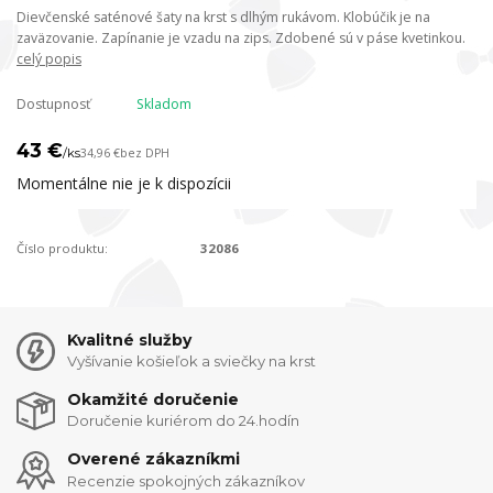
Dievčenské saténové šaty na krst s dlhým rukávom. Klobúčik je na
zaväzovanie. Zapínanie je vzadu na zips. Zdobené sú v páse kvetinkou.
celý popis
Dostupnosť
Skladom
43 €
/
ks
34,96 €
bez DPH
Momentálne nie je k dispozícii
Číslo produktu:
32086
Kvalitné služby
Vyšívanie košieľok a sviečky na krst
Okamžité doručenie
Doručenie kuriérom do 24.hodín
Overené zákazníkmi
Recenzie spokojných zákazníkov