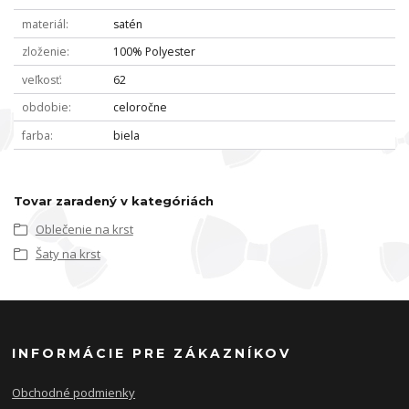
materiál
satén
zloženie
100% Polyester
veľkosť
62
obdobie
celoročne
farba
biela
Tovar zaradený v kategóriách
Oblečenie na krst
Šaty na krst
INFORMÁCIE PRE ZÁKAZNÍKOV
Obchodné podmienky