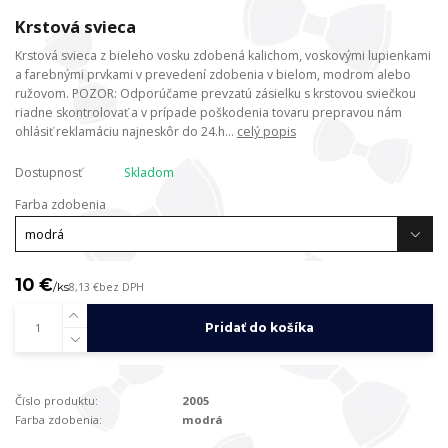
Krstová svieca
Krstová svieca z bieleho vosku zdobená kalichom, voskovými lupienkami
a farebnými prvkami v prevedení zdobenia v bielom, modrom alebo
ružovom. POZOR: Odporúčame prevzatú zásielku s krstovou sviečkou
riadne skontrolovať a v prípade poškodenia tovaru prepravou nám
ohlásiť reklamáciu najneskôr do 24.h...
celý popis
Dostupnosť
Skladom
Farba zdobenia
10 €
/
ks
8,13 €
bez DPH
Pridať do košíka
Číslo produktu:
2005
Farba zdobenia:
modrá