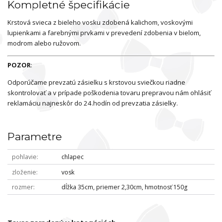
Kompletné špecifikácie
Krstová svieca z bieleho vosku zdobená kalichom, voskovými
lupienkami a farebnými prvkami v prevedení zdobenia v bielom,
modrom alebo ružovom.
POZOR
:
Odporúčame prevzatú zásielku s krstovou sviečkou riadne
skontrolovať a v prípade poškodenia tovaru prepravou nám ohlásiť
reklamáciu najneskôr do 24.hodín od prevzatia zásielky.
Parametre
pohlavie
chlapec
zloženie
vosk
rozmer
dĺžka 35cm, priemer 2,30cm, hmotnosť 150g