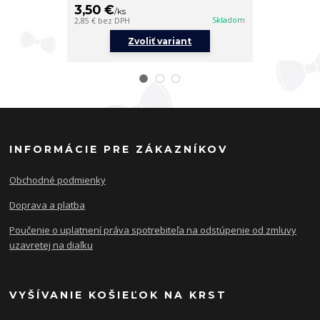
3,50 €
4 €
/
ks
/
ks
Skladom
2,85 €
bez DPH
3,25 €
bez DPH
Zvoliť variant
Z
INFORMÁCIE PRE ZÁKAZNÍKOV
Obchodné podmienky
Doprava a platba
Poučenie o uplatnení práva spotrebiteľa na odstúpenie od zmluvy
uzavretej na diaľku
VYŠÍVANIE KOŠIEĽOK NA KRST