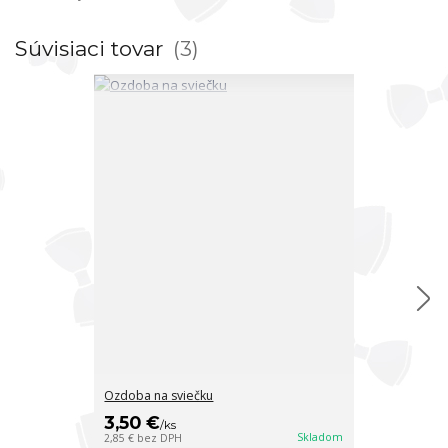
Súvisiaci tovar
3
Ozdoba na sviečku
Ozdoba na svi
3,50 €
4 €
/
ks
/
ks
Skladom
2,85 €
bez DPH
3,25 €
bez DPH