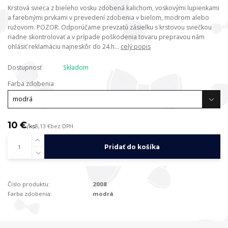
Krstová svieca z bieleho vosku zdobená kalichom, voskovými lupienkami
a farebnými prvkami v prevedení zdobenia v bielom, modrom alebo
ružovom. POZOR: Odporúčame prevzatú zásielku s krstovou sviečkou
riadne skontrolovať a v prípade poškodenia tovaru prepravou nám
ohlásiť reklamáciu najneskôr do 24.h...
celý popis
Dostupnosť
Skladom
Farba zdobenia
10 €
/
ks
8,13 €
bez DPH
Pridať do košíka
Číslo produktu:
2008
Farba zdobenia:
modrá