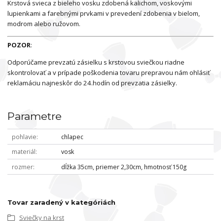
Krstová svieca z bieleho vosku zdobená kalichom, voskovými
lupienkami a farebnými prvkami v prevedení zdobenia v bielom,
modrom alebo ružovom.
POZOR
:
Odporúčame prevzatú zásielku s krstovou sviečkou riadne
skontrolovať a v prípade poškodenia tovaru prepravou nám ohlásiť
reklamáciu najneskôr do 24.hodín od prevzatia zásielky.
Parametre
pohlavie
chlapec
materiál
vosk
rozmer
dĺžka 35cm, priemer 2,30cm, hmotnosť 150g
Tovar zaradený v kategóriách
Sviečky na krst