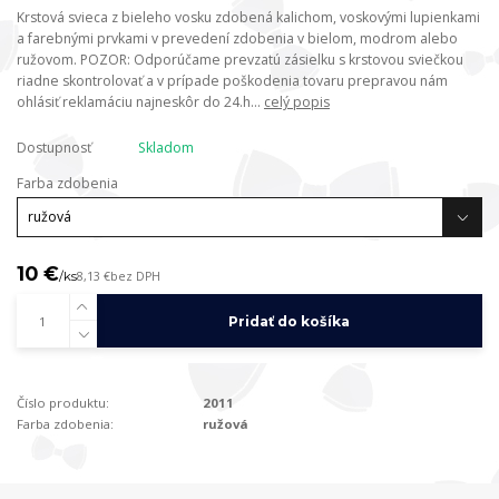
Krstová svieca z bieleho vosku zdobená kalichom, voskovými lupienkami
a farebnými prvkami v prevedení zdobenia v bielom, modrom alebo
ružovom. POZOR: Odporúčame prevzatú zásielku s krstovou sviečkou
riadne skontrolovať a v prípade poškodenia tovaru prepravou nám
ohlásiť reklamáciu najneskôr do 24.h...
celý popis
Dostupnosť
Skladom
Farba zdobenia
10 €
/
ks
8,13 €
bez DPH
Pridať do košíka
Číslo produktu:
2011
Farba zdobenia:
ružová