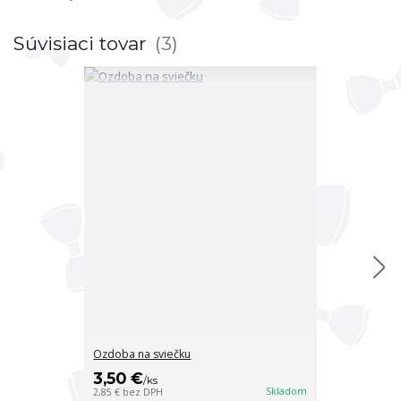
Súvisiaci tovar
3
Ozdoba na sviečku
Ozdoba na svi
3,50 €
4 €
/
ks
/
ks
Skladom
2,85 €
bez DPH
3,25 €
bez DPH