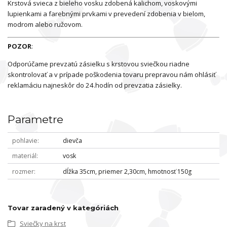
Krstová svieca z bieleho vosku zdobená kalichom, voskovými
lupienkami a farebnými prvkami v prevedení zdobenia v bielom,
modrom alebo ružovom.
POZOR
:
Odporúčame prevzatú zásielku s krstovou sviečkou riadne
skontrolovať a v prípade poškodenia tovaru prepravou nám ohlásiť
reklamáciu najneskôr do 24.hodín od prevzatia zásielky.
Parametre
pohlavie
dievča
materiál
vosk
rozmer
dĺžka 35cm, priemer 2,30cm, hmotnosť 150g
Tovar zaradený v kategóriách
Sviečky na krst