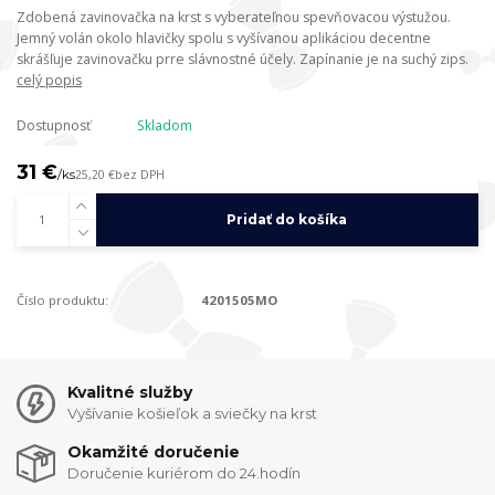
Zdobená zavinovačka na krst s vyberateľnou spevňovacou výstužou.
Jemný volán okolo hlavičky spolu s vyšívanou aplikáciou decentne
skrášľuje zavinovačku prre slávnostné účely. Zapínanie je na suchý zips.
celý popis
Dostupnosť
Skladom
31 €
/
ks
25,20 €
bez DPH
Pridať do košíka
Číslo produktu:
4201505MO
Kvalitné služby
Vyšívanie košieľok a sviečky na krst
Okamžité doručenie
Doručenie kuriérom do 24.hodín