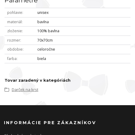
Parametre
pohlavie
unisex
materiál
bavlna
zloženie
100% bavlna
rozmer
70x70cm
obdobie
celoročne
farba
biela
Tovar zaradený v kategóriách
Darček na krst
INFORMÁCIE PRE ZÁKAZNÍKOV