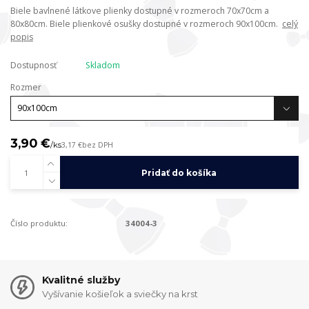
Biele bavlnené látkove plienky dostupné v rozmeroch 70x70cm a
80x80cm. Biele plienkové osušky dostupné v rozmeroch 90x100cm.
celý
popis
Dostupnosť
Skladom
Rozmer
3,90 €
/
ks
3,17 €
bez DPH
Pridať do košíka
Číslo produktu:
34004-3
Kvalitné služby
Vyšívanie košieľok a sviečky na krst