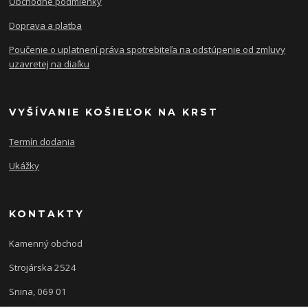
Obchodné podmienky
Doprava a platba
Poučenie o uplatnení práva spotrebiteľa na odstúpenie od zmluvy
uzavretej na diaľku
VYŠÍVANIE KOŠIEĽOK NA KRST
Termín dodania
Ukážky
KONTAKTY
Kamenný obchod
Strojárska 2524
Snina, 069 01