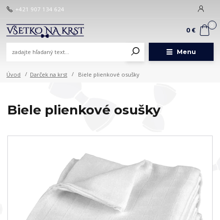
+421 907 134 624
0
0 €
Menu
Úvod
Darček na krst
Biele plienkové osušky
Biele plienkové osušky