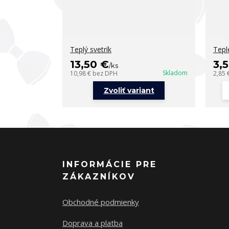
Teplý svetrík
Tepl
13,50 €
3,
/
ks
Skladom
10,98 €
bez DPH
2,85 
Zvoliť variant
INFORMÁCIE PRE
ZÁKAZNÍKOV
Obchodné podmienky
Doprava a platba