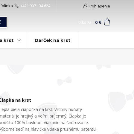
nfolinka
+421 907 134 624
Prihlásenie
0
ks
za
0 €
ť
a krst
Darček na krst
Čiapka na krst
Teplá biela čiapočka na krst. Vrchný huňatý
materiál je hrejivý a veľmi príjemný. Čiapka je
podšitá 100% bavlnou. Viazanie na šnúrovanie.
Výborne sedí na hlavičke vďaka pružnému patentu.