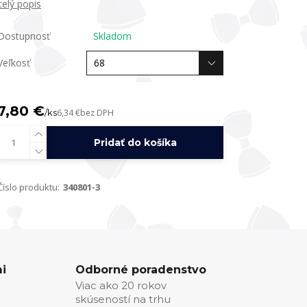
celý popis
Dostupnosť
Skladom
Veľkosť
7,80 €
/
ks
6,34 €
bez DPH
Pridať do košíka
Číslo produktu:
340801-3
i
Odborné poradenstvo
Viac ako 20 rokov
skúseností na trhu