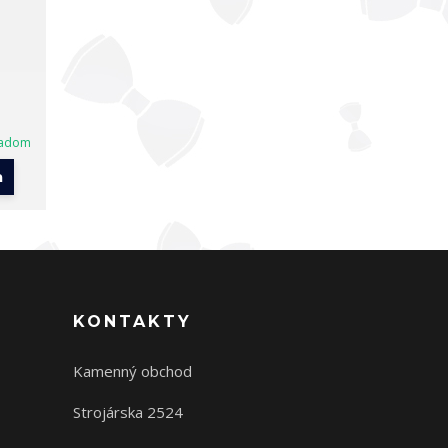
ladom
a
KONTAKTY
Kamenný obchod
Strojárska 2524