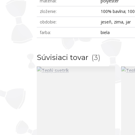
materiál
polyester
zloženie
100% bavlna; 100
obdobie
jeseň, zima, jar
farba
biela
Súvisiaci tovar
3