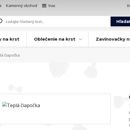
a
Kamenný obchod
Viac
I
Hľada
y na krst
Oblečenie na krst
Zavinovačky n
lá čiapočka