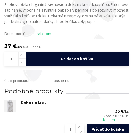
Snehovobiela elegantná zavinovacia deka na krst s kapucňou. Patentové
zapínanie, vhodná na zavinutie bábätka v perinke a po rozvinutí možnosť
využiť ako kočíkovú deku. Deka má navyše výrezy na pásy, vďaka ktorým
je ideálna aj do autosedačky alebo kočíka.
celý popis
Dostupnosť
skladom
37 €
/
ks
30,08 €
bez DPH
Pridať do košíka
Číslo produktu:
4301514
Podobné produkty
Deka na krst
33 €
/
ks
26,83 €
bez DPH
skladom
Pridať do košíka