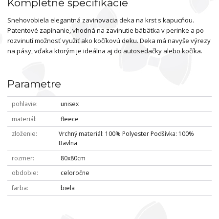
Kompletné špecifikácie
Snehovobiela elegantná zavinovacia deka na krst s kapucňou.
Patentové zapínanie, vhodná na zavinutie bábätka v perinke a po
rozvinutí možnosť využiť ako kočíkovú deku. Deka má navyše výrezy
na pásy, vďaka ktorým je ideálna aj do autosedačky alebo kočíka.
Parametre
pohlavie
unisex
materiál
fleece
zloženie
Vrchný materiál: 100% Polyester Podšívka: 100%
Bavlna
rozmer
80x80cm
obdobie
celoročne
farba
biela