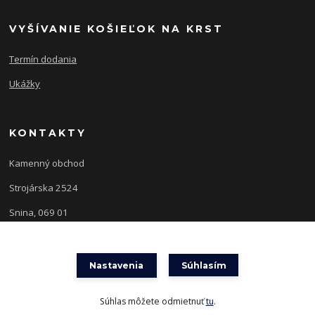
VYŠÍVANIE KOŠIEĽOK NA KRST
Termín dodania
Ukážky
KONTAKTY
Kamenný obchod
Strojárska 2524
Snina, 069 01
Nastavenia
Súhlasím
Súhlas môžete odmietnuť
tu
.
Vytvorené na
Eshop-rychlo.sk