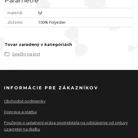
Parametre
materiál
tyl
zloženie
100% Polyester
Tovar zaradený v kategóriách
Sviečky na krst
INFORMÁCIE PRE ZÁKAZNÍKOV
Obchodné podmienky
Doprava a platba
Poučenie o uplatnení práva spotrebiteľa na odstúpenie od zmluvy
uzavretej na diaľku