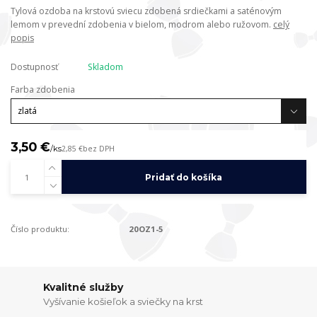
Tylová ozdoba na krstovú sviecu zdobená srdiečkami a saténovým
lemom v prevední zdobenia v bielom, modrom alebo ružovom.
celý
popis
Dostupnosť
Skladom
Farba zdobenia
3,50 €
/
ks
2,85 €
bez DPH
Pridať do košíka
Číslo produktu:
20OZ1-5
Kvalitné služby
Vyšívanie košieľok a sviečky na krst