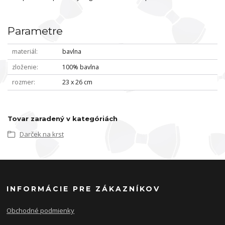
Parametre
materiál
bavlna
zloženie
100% bavlna
rozmer
23 x 26 cm
Tovar zaradený v kategóriách
Darček na krst
INFORMÁCIE PRE ZÁKAZNÍKOV
Obchodné podmienky