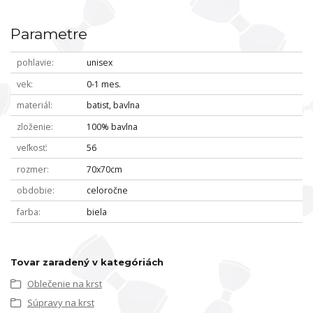
Parametre
pohlavie
unisex
vek
0-1 mes.
materiál
batist, bavlna
zloženie
100% bavlna
veľkosť
56
rozmer
70x70cm
obdobie
celoročne
farba
biela
Tovar zaradený v kategóriách
Oblečenie na krst
Súpravy na krst