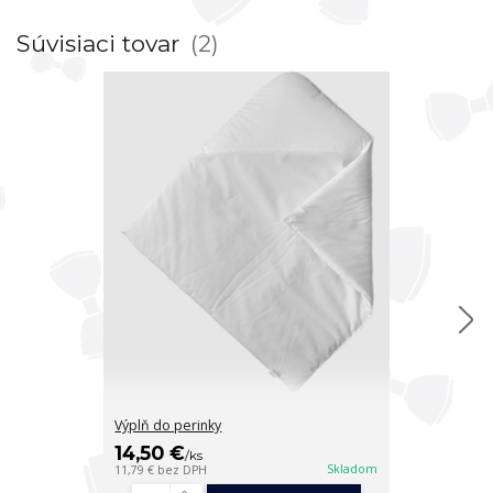
Súvisiaci tovar
2
Výplň do perinky
Letná výplň do
14,50 €
13,50 €
/
ks
/
ks
Skladom
11,79 €
bez DPH
10,98 €
bez DP