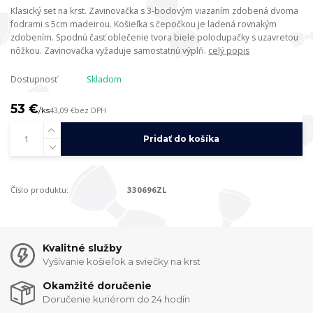
Klasický set na krst. Zavinovačka s 3-bodovým viazaním zdobená dvoma
fodrami s 5cm madeirou. Košieľka s čepočkou je ladená rovnakým
zdobením. Spodnú časť oblečenie tvora biele polodupačky s uzavretou
nôžkou. Zavinovačka vyžaduje samostatnú výplň.
celý popis
Dostupnosť
Skladom
53 €
/
ks
43,09 €
bez DPH
Pridať do košíka
Číslo produktu:
330696ZL
Kvalitné služby
Vyšívanie košieľok a sviečky na krst
Okamžité doručenie
Doručenie kuriérom do 24.hodín