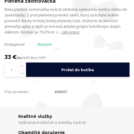
Pletená zavinovačka
Biela pletená zavinovačka na krst zdobená saténovou mašľou všitou do
zavinovačky. Z pod pleteniny preniká satén, ktorý sa krásne leskne
pomedzi dierky vrchnej bielej pletenej časti. Vnútornú stranu tvorí
jemnučký úplet a výplň je tvorená antialergickým holofilovým dutým
vláknom. Rozmer je 75x75cm. c...
celý popis
Dostupnosť
Skladom
33 €
/
ks
26,83 €
bez DPH
Pridať do košíka
Číslo produktu:
420307
Kvalitné služby
Vyšívanie košieľok a sviečky na krst
Okamžité doručenie