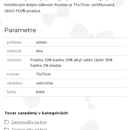
holofilovým dutým vláknom. Rozmer je 75x75cm. certifikovaná
OEKO-TEX® priadza.
Parametre
pohlavie
unisex
materiál
vlna
zloženie
Priadza: 50% bavlna, 50% akryl; satén; Úplet: 95%
bavlna, 5% elastan
rozmer
75x75cm
obdobie
celoročne
farba
biela
Tovar zaradený v kategóriách
Zavinovačky na krst
Zavinovačky na krst