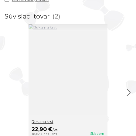
Súvisiaci tovar
2
Deka na krst
Deka na krst
22,90 €
22 €
/
ks
/
ks
Skladom
18,62 €
bez DPH
17,89 €
bez DP