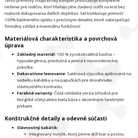
Tento prémiový chlapčenský komplet predstavuje komplexné
riešenie pre rodičov, ktorí hľadajú plne zladený outfit na krst bez
nutnosti dokupovania ďalších doplnkov. Set kombinuje jemnosť
100% bavlneného úpletu s precíznymi detailmi, ktoré zabezpečujú
formálny vzhľad a maximálnu funkčnosť.
Materiálová charakteristika a povrchová
úprava
Základný materiál:
100 % vysokokvalitná bavlna –
hypoalergénna, priedušná a jemná k novorodeneckej
pokožke.
Dekoratívne lemovanie:
Saténová výpustka aplikovaná na
sedielku kabátika a na papučkách pre dosiahnutie
slávnostného kontrastu.
Farebné varianty:
Čistá celobiela verzia (vhodná pre
liturgické účely) alebo biela báza s decentnými farebnými
prvkami.
Konštrukčné detaily a odevné súčasti
Slávnostný kabátik:
Integrovaný motýlik, ktorý pevne drží tvar a pozíciu.