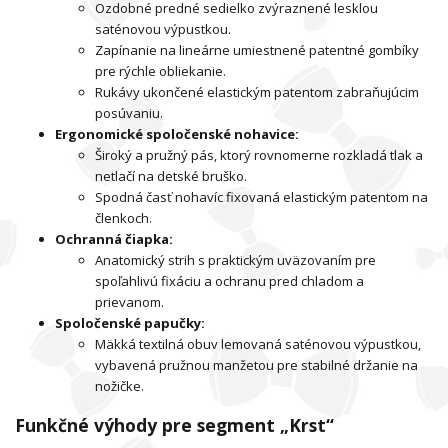
Ozdobné predné sedielko zvýraznené lesklou
saténovou výpustkou.
Zapínanie na lineárne umiestnené patentné gombíky
pre rýchle obliekanie.
Rukávy ukončené elastickým patentom zabraňujúcim
posúvaniu.
Ergonomické spoločenské nohavice:
Široký a pružný pás, ktorý rovnomerne rozkladá tlak a
netlačí na detské bruško.
Spodná časť nohavíc fixovaná elastickým patentom na
členkoch.
Ochranná čiapka:
Anatomický strih s praktickým uväzovaním pre
spoľahlivú fixáciu a ochranu pred chladom a
prievanom.
Spoločenské papučky:
Mäkká textilná obuv lemovaná saténovou výpustkou,
vybavená pružnou manžetou pre stabilné držanie na
nožičke.
Funkčné výhody pre segment „Krst“