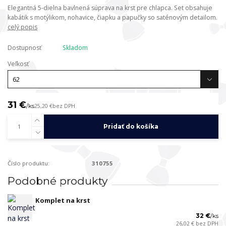
Elegantná 5-dielna bavlnená súprava na krst pre chlapca. Set obsahuje
kabátik s motýlikom, nohavice, čiapku a papučky so saténovým detailom.
celý popis
Dostupnosť
Skladom
Veľkosť
31 €
/
ks
25,20 €
bez DPH
Pridať do košíka
Číslo produktu:
310755
Podobné produkty
Komplet na krst
32 €
/
ks
26,02 €
bez DPH