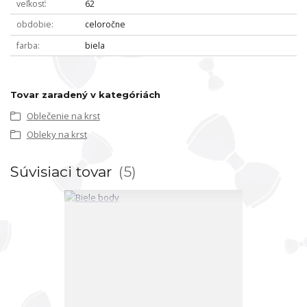
veľkosť
62
obdobie
celoročne
farba
biela
Tovar zaradený v kategóriách
Oblečenie na krst
Obleky na krst
Súvisiaci tovar
5