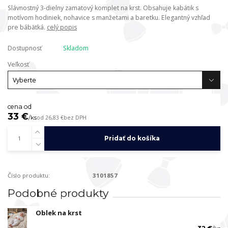
Slávnostný 3-dielny zamatový komplet na krst. Obsahuje kabátik s
motívom hodiniek, nohavice s manžetami a baretku. Elegantný vzhľad
pre bábätká.
celý popis
Dostupnosť
Skladom
Veľkosť
cena od
33 €
/
ks
od
26,83 €
bez DPH
Pridať do košíka
Číslo produktu:
3101857
Podobné produkty
Oblek na krst