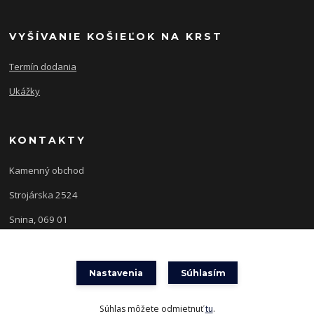
VYŠÍVANIE KOŠIEĽOK NA KRST
Termín dodania
Ukážky
KONTAKTY
Kamenný obchod
Strojárska 2524
Snina, 069 01
Nastavenia
Súhlasím
Súhlas môžete odmietnuť
tu
.
Vytvorené na
Eshop-rychlo.sk