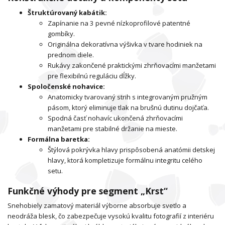
Štruktúrovaný kabátik:
Zapínanie na 3 pevné nízkoprofilové patentné
gombíky.
Originálna dekoratívna výšivka v tvare hodiniek na
prednom diele.
Rukávy zakončené praktickými zhrňovacími manžetami
pre flexibilnú reguláciu dĺžky.
Spoločenské nohavice:
Anatomicky tvarovaný strih s integrovaným pružným
pásom, ktorý eliminuje tlak na brušnú dutinu dojčaťa.
Spodná časť nohavíc ukončená zhrňovacími
manžetami pre stabilné držanie na mieste.
Formálna baretka:
Štýlová pokrývka hlavy prispôsobená anatómii detskej
hlavy, ktorá kompletizuje formálnu integritu celého
setu.
Funkčné výhody pre segment „Krst“
Snehobiely zamatový materiál výborne absorbuje svetlo a
neodráža blesk, čo zabezpečuje vysokú kvalitu fotografií z interiéru