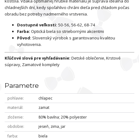
kostola. Vďaka optimálnej hrúbke materiálu je súprava ideálna do
chladnejších dní, kedy spoľahlivo chráni dieťa pred chladom počas
obradu bez potreby nadmerného vrstvenia.
Dostupné veľkosti:
50-56, 56-62, 68-74
Farba:
Optická biela so striebornými akcentmi
Pôvod:
Slovenský výrobok s garantovanou kvalitou
vyhotovenia.
Kľúčové slová pre vyhľadávanie:
Detské oblečenie, Krstové
súpravy, Zamatové komplety
Parametre
pohlavie
chlapec
materiál
zamat
zloženie
80% bavlna; 20% polyester
obdobie
jeseň, zima, jar
farba
biela