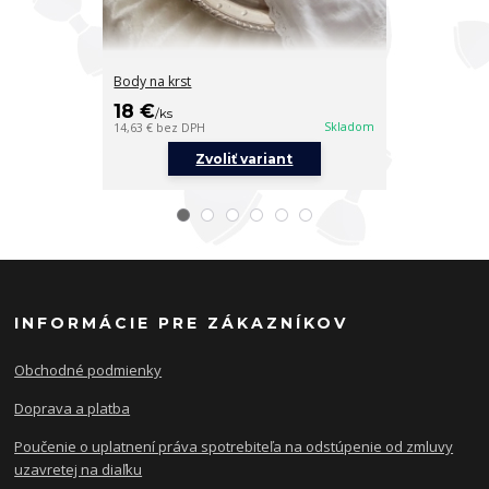
Body na krst
Papučky na krs
7 €
18 €
/
ks
/
ks
5,69 €
bez DPH
Skladom
14,63 €
bez DPH
Zvoliť variant
INFORMÁCIE PRE ZÁKAZNÍKOV
Obchodné podmienky
Doprava a platba
Poučenie o uplatnení práva spotrebiteľa na odstúpenie od zmluvy
uzavretej na diaľku