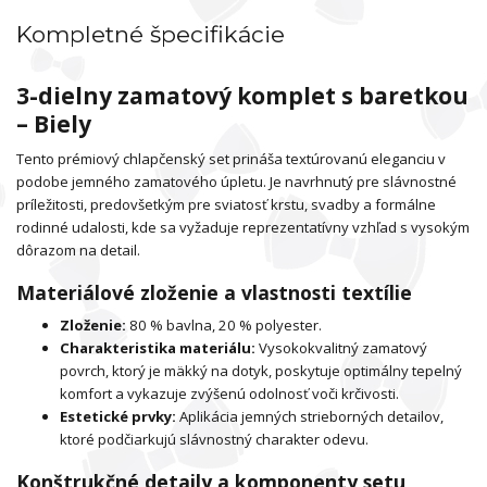
Kompletné špecifikácie
3-dielny zamatový komplet s baretkou
– Biely
Tento prémiový chlapčenský set prináša textúrovanú eleganciu v
podobe jemného zamatového úpletu. Je navrhnutý pre slávnostné
príležitosti, predovšetkým pre sviatosť krstu, svadby a formálne
rodinné udalosti, kde sa vyžaduje reprezentatívny vzhľad s vysokým
dôrazom na detail.
Materiálové zloženie a vlastnosti textílie
Zloženie:
80 % bavlna, 20 % polyester.
Charakteristika materiálu:
Vysokokvalitný zamatový
povrch, ktorý je mäkký na dotyk, poskytuje optimálny tepelný
komfort a vykazuje zvýšenú odolnosť voči krčivosti.
Estetické prvky:
Aplikácia jemných strieborných detailov,
ktoré podčiarkujú slávnostný charakter odevu.
Konštrukčné detaily a komponenty setu