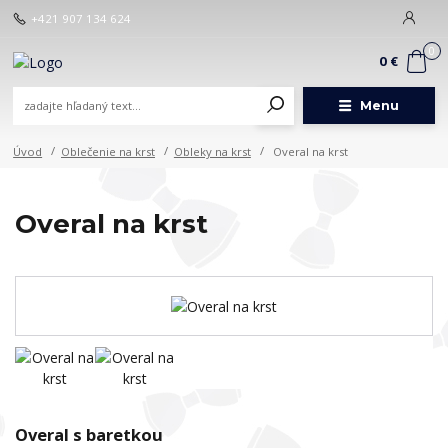
+421 907 134 624
0
0 €
Menu
Úvod
Oblečenie na krst
Obleky na krst
Overal na krst
Overal na krst
Overal s baretkou