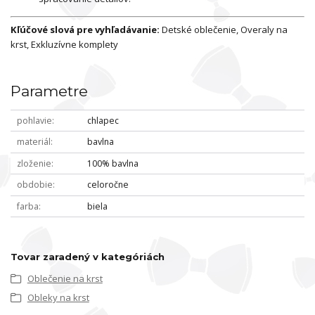
Kľúčové slová pre vyhľadávanie:
Detské oblečenie, Overaly na
krst, Exkluzívne komplety
Parametre
pohlavie
chlapec
materiál
bavlna
zloženie
100% bavlna
obdobie
celoročne
farba
biela
Tovar zaradený v kategóriách
Oblečenie na krst
Obleky na krst