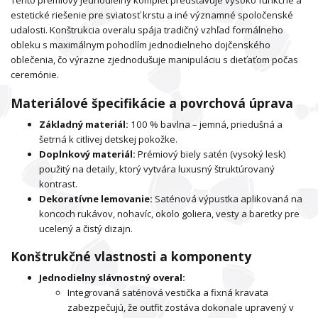
Tento prémiový jednodielny komplet predstavuje vysoko funkčné a
estetické riešenie pre sviatosť krstu a iné významné spoločenské
udalosti. Konštrukcia overalu spája tradičný vzhľad formálneho
obleku s maximálnym pohodlím jednodielneho dojčenského
oblečenia, čo výrazne zjednodušuje manipuláciu s dieťaťom počas
ceremónie.
Materiálové špecifikácie a povrchová úprava
Základný materiál:
100 % bavlna – jemná, priedušná a
šetrná k citlivej detskej pokožke.
Doplnkový materiál:
Prémiový biely satén (vysoký lesk)
použitý na detaily, ktorý vytvára luxusný štruktúrovaný
kontrast.
Dekoratívne lemovanie:
Saténová výpustka aplikovaná na
koncoch rukávov, nohavíc, okolo goliera, vesty a baretky pre
ucelený a čistý dizajn.
Konštrukčné vlastnosti a komponenty
Jednodielny slávnostný overal:
Integrovaná saténová vestička a fixná kravata
zabezpečujú, že outfit zostáva dokonale upravený v