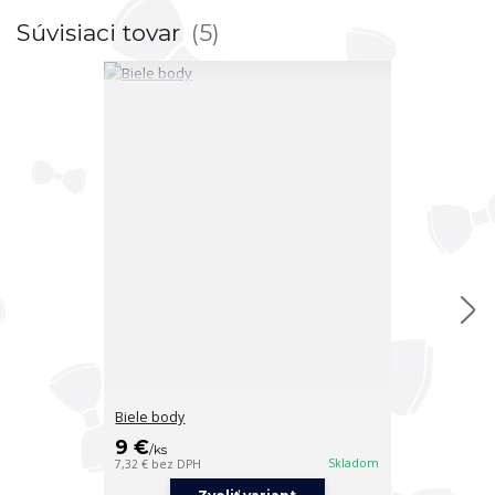
Súvisiaci tovar
5
Biele body
Biele body
9 €
6,50 €
/
ks
/
ks
Skladom
7,32 €
bez DPH
5,28 €
bez DPH