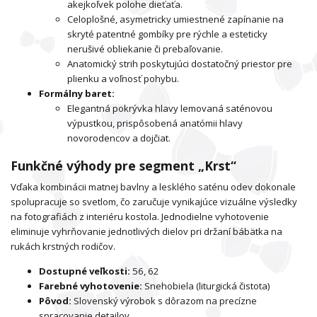
akejkoľvek polohe dieťaťa.
Celoplošné, asymetricky umiestnené zapínanie na
skryté patentné gombíky pre rýchle a esteticky
nerušivé obliekanie či prebaľovanie.
Anatomický strih poskytujúci dostatočný priestor pre
plienku a voľnosť pohybu.
Formálny baret:
Elegantná pokrývka hlavy lemovaná saténovou
výpustkou, prispôsobená anatómii hlavy
novorodencov a dojčiat.
Funkčné výhody pre segment „Krst“
Vďaka kombinácii matnej bavlny a lesklého saténu odev dokonale
spolupracuje so svetlom, čo zaručuje vynikajúce vizuálne výsledky
na fotografiách z interiéru kostola. Jednodielne vyhotovenie
eliminuje vyhrňovanie jednotlivých dielov pri držaní bábätka na
rukách krstných rodičov.
Dostupné veľkosti:
56, 62
Farebné vyhotovenie:
Snehobiela (liturgická čistota)
Pôvod:
Slovenský výrobok s dôrazom na precízne
spracovanie detailov.