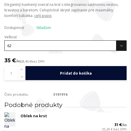
Elegantný bavlnený overal na krst s integrovanou saténovou vestou,
kravatou a baretom. Celoplošné skryté zapínanie pre maximálny
komfort bábätka.
celý popis
Dostupnosť
Skladom
Veľkosť
35 €
/
ks
28,46 €
bez DPH
Pridať do košíka
Číslo produktu:
3101916
Podobné produkty
Oblek na krst
31 €
/
ks
25,20 €
bez DPH