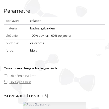
Parametre
pohlavie
chlapec
materiál
bavlna, gabardén
zloženie
100% bavlna; 100% polyester
obdobie
celoročne
farba
biela
Tovar zaradený v kategóriách
Oblečenie na krst
Obleky na krst
Súvisiaci tovar
3