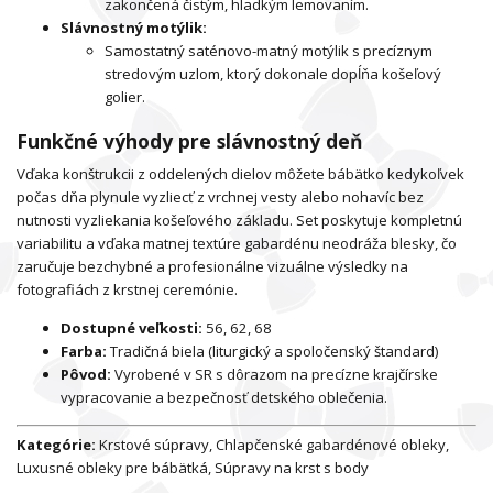
zakončená čistým, hladkým lemovaním.
Slávnostný motýlik:
Samostatný saténovo-matný motýlik s precíznym
stredovým uzlom, ktorý dokonale dopĺňa košeľový
golier.
Funkčné výhody pre slávnostný deň
Vďaka konštrukcii z oddelených dielov môžete bábätko kedykoľvek
počas dňa plynule vyzliecť z vrchnej vesty alebo nohavíc bez
nutnosti vyzliekania košeľového základu. Set poskytuje kompletnú
variabilitu a vďaka matnej textúre gabardénu neodráža blesky, čo
zaručuje bezchybné a profesionálne vizuálne výsledky na
fotografiách z krstnej ceremónie.
Dostupné veľkosti:
56, 62, 68
Farba:
Tradičná biela (liturgický a spoločenský štandard)
Pôvod:
Vyrobené v SR s dôrazom na precízne krajčírske
vypracovanie a bezpečnosť detského oblečenia.
Kategórie:
Krstové súpravy, Chlapčenské gabardénové obleky,
Luxusné obleky pre bábätká, Súpravy na krst s body