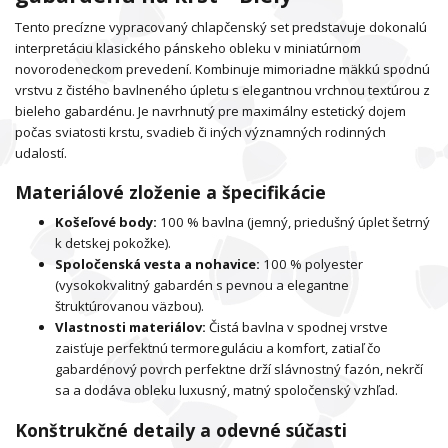
Tento precízne vypracovaný chlapčenský set predstavuje dokonalú
interpretáciu klasického pánskeho obleku v miniatúrnom
novorodeneckom prevedení. Kombinuje mimoriadne mäkkú spodnú
vrstvu z čistého bavlneného úpletu s elegantnou vrchnou textúrou z
bieleho gabardénu. Je navrhnutý pre maximálny estetický dojem
počas sviatosti krstu, svadieb či iných významných rodinných
udalostí.
Materiálové zloženie a špecifikácie
Košeľové body:
100 % bavlna (jemný, priedušný úplet šetrný
k detskej pokožke).
Spoločenská vesta a nohavice:
100 % polyester
(vysokokvalitný gabardén s pevnou a elegantne
štruktúrovanou väzbou).
Vlastnosti materiálov:
Čistá bavlna v spodnej vrstve
zaisťuje perfektnú termoreguláciu a komfort, zatiaľ čo
gabardénový povrch perfektne drží slávnostný fazón, nekrčí
sa a dodáva obleku luxusný, matný spoločenský vzhľad.
Konštrukčné detaily a odevné súčasti