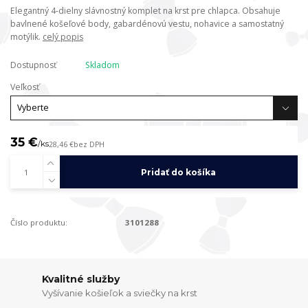
Elegantný 4-dielny slávnostný komplet na krst pre chlapca. Obsahuje
bavlnené košeľové body, gabardénovú vestu, nohavice a samostatný
motýlik.
celý popis
Dostupnosť
Skladom
Veľkosť
35 €
/
ks
28,46 €
bez DPH
Pridať do košíka
Číslo produktu:
3101288
Kvalitné služby
Vyšívanie košieľok a sviečky na krst