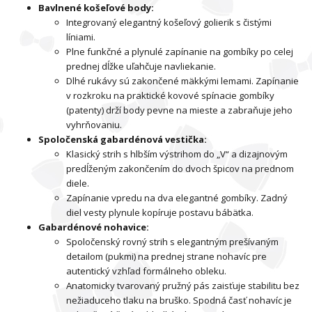
Bavlnené košeľové body:
Integrovaný elegantný košeľový golierik s čistými
líniami.
Plne funkčné a plynulé zapínanie na gombíky po celej
prednej dĺžke uľahčuje navliekanie.
Dlhé rukávy sú zakončené mäkkými lemami. Zapínanie
v rozkroku na praktické kovové spínacie gombíky
(patenty) drží body pevne na mieste a zabraňuje jeho
vyhrňovaniu.
Spoločenská gabardénová vestička:
Klasický strih s hlbším výstrihom do „V“ a dizajnovým
predĺženým zakončením do dvoch špicov na prednom
diele.
Zapínanie vpredu na dva elegantné gombíky. Zadný
diel vesty plynule kopíruje postavu bábätka.
Gabardénové nohavice:
Spoločenský rovný strih s elegantným prešívaným
detailom (pukmi) na prednej strane nohavíc pre
autentický vzhľad formálneho obleku.
Anatomicky tvarovaný pružný pás zaisťuje stabilitu bez
nežiaduceho tlaku na bruško. Spodná časť nohavíc je