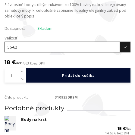
Slávnostné body s dlhým rukávom zo 100% bavlny na krst. Integrovaný
zamatový motýlik, celoplošné zapínanie. Ideálny elegantný základ pod
oblek.
celý popis
Dostupnosť
Skladom
Veľkosť
18 €
/
ks
14,63 €
bez DPH
Pridať do košíka
Číslo produktu:
310925DRSM
Podobné produkty
Body na krst
18 €
/
ks
14,63 €
bez DPH