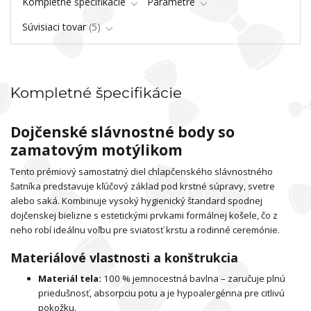
Kompletné špecifikácie
Parametre
Súvisiaci tovar
5
Kompletné špecifikácie
Dojčenské slávnostné body so
zamatovým motýlikom
Tento prémiový samostatný diel chlapčenského slávnostného
šatníka predstavuje kľúčový základ pod krstné súpravy, svetre
alebo saká. Kombinuje vysoký hygienický štandard spodnej
dojčenskej bielizne s estetickými prvkami formálnej košele, čo z
neho robí ideálnu voľbu pre sviatosť krstu a rodinné ceremónie.
Materiálové vlastnosti a konštrukcia
Materiál tela:
100 % jemnocestná bavlna – zaručuje plnú
priedušnosť, absorpciu potu a je hypoalergénna pre citlivú
pokožku.