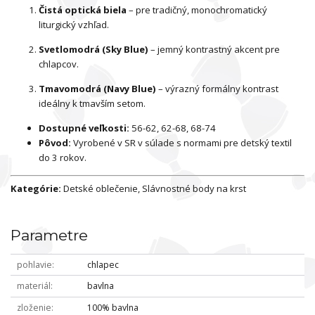
Čistá optická biela
– pre tradičný, monochromatický
liturgický vzhľad.
Svetlomodrá (Sky Blue)
– jemný kontrastný akcent pre
chlapcov.
Tmavomodrá (Navy Blue)
– výrazný formálny kontrast
ideálny k tmavším setom.
Dostupné veľkosti:
56-62, 62-68, 68-74
Pôvod:
Vyrobené v SR v súlade s normami pre detský textil
do 3 rokov.
Kategórie:
Detské oblečenie, Slávnostné body na krst
Parametre
pohlavie
chlapec
materiál
bavlna
zloženie
100% bavlna