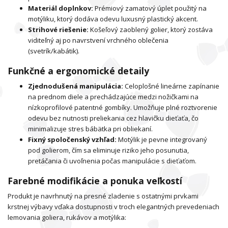
Materiál doplnkov:
Prémiový zamatový úplet použitý na
motýliku, ktorý dodáva odevu luxusný plastický akcent.
Strihové riešenie:
Košeľový zaoblený golier, ktorý zostáva
viditeľný aj po navrstvení vrchného oblečenia
(svetrík/kabátik).
Funkčné a ergonomické detaily
Zjednodušená manipulácia:
Celoplošné lineárne zapínanie
na prednom diele a prechádzajúce medzi nožičkami na
nízkoprofilové patentné gombíky. Umožňuje plné roztvorenie
odevu bez nutnosti preliekania cez hlavičku dieťaťa, čo
minimalizuje stres bábätka pri obliekaní.
Fixný spoločenský vzhľad:
Motýlik je pevne integrovaný
pod golierom, čím sa eliminuje riziko jeho posunutia,
pretáčania či uvoľnenia počas manipulácie s dieťaťom.
Farebné modifikácie a ponuka veľkostí
Produkt je navrhnutý na presné zladenie s ostatnými prvkami
krstnej výbavy vďaka dostupnosti v troch elegantných prevedeniach
lemovania goliera, rukávov a motýlika: