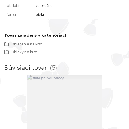
obdobie
celoročne
farba
biela
Tovar zaradený v kategóriách
Oblečenie na krst
Obleky na krst
Súvisiaci tovar
5