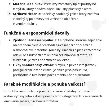
Materiál doplnkov:
Prémiový zamatový úplet použitý na
motýliku, ktorý dodáva odevu luxusný plastický akcent.
Strihové riešenie:
Košeľový zaoblený golier, ktorý zostáva
viditeľný aj po navrstvení vrchného oblečenia
(svetrík/kabátik).
Funkčné a ergonomické detaily
Zjednodušená manipulácia:
Celoplošné lineárne zapínanie
na prednom diele a prechádzajúce medzi nožičkami na
nízkoprofilové patentné gombíky. Umožňuje plné roztvorenie
odevu bez nutnosti preliekania cez hlavičku dieťaťa, čo
minimalizuje stres bábätka pri obliekaní.
Fixný spoločenský vzhľad:
Motýlik je pevne integrovaný
pod golierom, čím sa eliminuje riziko jeho posunutia,
pretáčania či uvoľnenia počas manipulácie s dieťaťom.
Farebné modifikácie a ponuka veľkostí
Produkt je navrhnutý na presné zladenie s ostatnými prvkami
krstnej výbavy vďaka dostupnosti v troch elegantných prevedeniach
lemovania goliera, rukávov a motýlika: