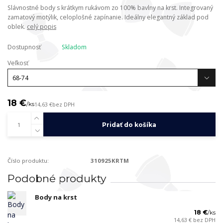
Slávnostné body s krátkym rukávom zo 100% bavlny na krst. Integrovaný
zamatový motýlik, celoplošné zapínanie. Ideálny elegantný základ pod
oblek.
celý popis
Dostupnosť
Skladom
Veľkosť
18 €
/
ks
14,63 €
bez DPH
Pridať do košíka
Číslo produktu:
310925KRTM
Podobné produkty
Body na krst
18 €
/
ks
14,63 €
bez DPH