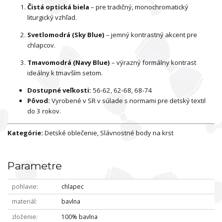
Čistá optická biela
– pre tradičný, monochromatický
liturgický vzhľad.
Svetlomodrá (Sky Blue)
– jemný kontrastný akcent pre
chlapcov.
Tmavomodrá (Navy Blue)
– výrazný formálny kontrast
ideálny k tmavším setom.
Dostupné veľkosti:
56-62, 62-68, 68-74
Pôvod:
Vyrobené v SR v súlade s normami pre detský textil
do 3 rokov.
Kategórie:
Detské oblečenie, Slávnostné body na krst
Parametre
pohlavie
chlapec
materiál
bavlna
zloženie
100% bavlna