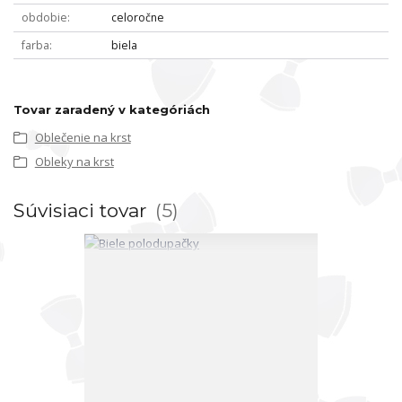
obdobie
celoročne
farba
biela
Tovar zaradený v kategóriách
Oblečenie na krst
Obleky na krst
Súvisiaci tovar
5