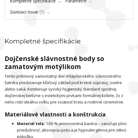
Kompletné špecifikácie
Parametre
Súvisiaci tovar
5
Kompletné špecifikácie
Dojčenské slávnostné body so
zamatovým motýlikom
Tento prémiový samostatný diel chlapčenského slávnostného
šatníka predstavuje kľúčový základ pod krstné súpravy, svetre
alebo saká. Kombinuje vysoký hygienický štandard spodnej
dojčenskej bielizne s estetickými prvkami formálnej košele, čo z
neho robí ideálnu voľbu pre sviatosť krstu a rodinné ceremónie.
Materiálové vlastnosti a konštrukcia
Materiál tela:
100 % jemnocestná bavlna – zaručuje plnú
priedušnosť, absorpciu potu a je hypoalergénna pre citlivú
pokožku.