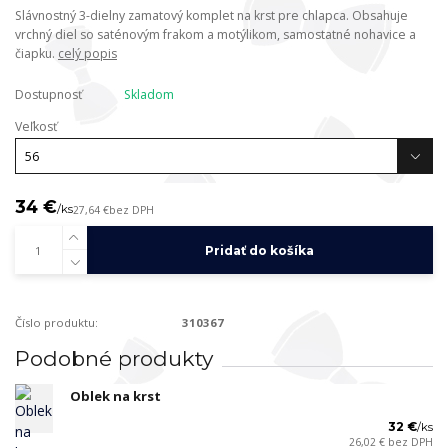
Slávnostný 3-dielny zamatový komplet na krst pre chlapca. Obsahuje
vrchný diel so saténovým frakom a motýlikom, samostatné nohavice a
čiapku.
celý popis
Dostupnosť
Skladom
Veľkosť
34 €
/
ks
27,64 €
bez DPH
Pridať do košíka
Číslo produktu:
310367
Podobné produkty
Oblek na krst
32 €
/
ks
26,02 €
bez DPH