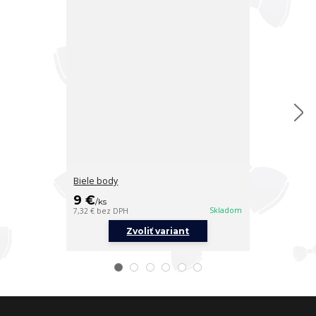
Biele body
Rukavičky na k
3,50 €
9 €
/
ks
/
ks
2,85 €
bez DPH
Skladom
7,32 €
bez DPH
Zvoliť variant