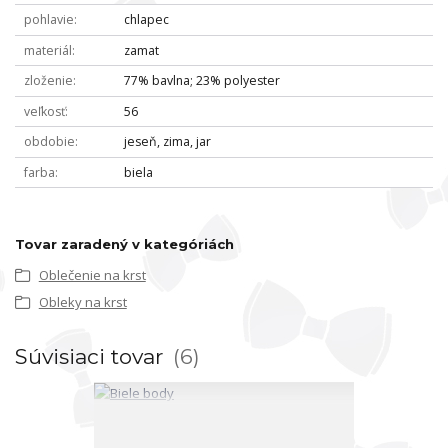
pohlavie
chlapec
materiál
zamat
zloženie
77% bavlna; 23% polyester
veľkosť
56
obdobie
jeseň, zima, jar
farba
biela
Tovar zaradený v kategóriách
Oblečenie na krst
Obleky na krst
Súvisiaci tovar
6