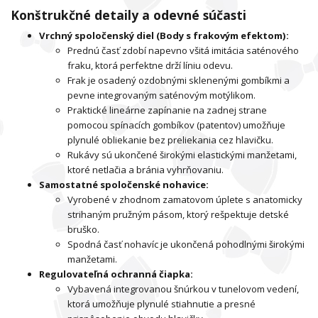
Konštrukčné detaily a odevné súčasti
Vrchný spoločenský diel (Body s frakovým efektom):
Prednú časť zdobí napevno všitá imitácia saténového
fraku, ktorá perfektne drží líniu odevu.
Frak je osadený ozdobnými sklenenými gombíkmi a
pevne integrovaným saténovým motýlikom.
Praktické lineárne zapínanie na zadnej strane
pomocou spínacích gombíkov (patentov) umožňuje
plynulé obliekanie bez preliekania cez hlavičku.
Rukávy sú ukončené širokými elastickými manžetami,
ktoré netlačia a bránia vyhrňovaniu.
Samostatné spoločenské nohavice:
Vyrobené v zhodnom zamatovom úplete s anatomicky
strihaným pružným pásom, ktorý rešpektuje detské
bruško.
Spodná časť nohavíc je ukončená pohodlnými širokými
manžetami.
Regulovateľná ochranná čiapka:
Vybavená integrovanou šnúrkou v tunelovom vedení,
ktorá umožňuje plynulé stiahnutie a presné