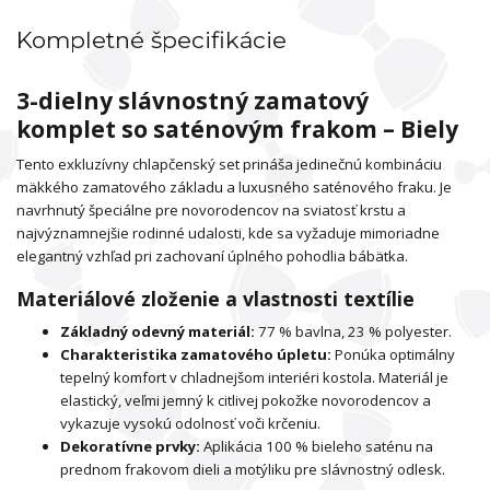
Kompletné špecifikácie
3-dielny slávnostný zamatový
komplet so saténovým frakom – Biely
Tento exkluzívny chlapčenský set prináša jedinečnú kombináciu
mäkkého zamatového základu a luxusného saténového fraku. Je
navrhnutý špeciálne pre novorodencov na sviatosť krstu a
najvýznamnejšie rodinné udalosti, kde sa vyžaduje mimoriadne
elegantný vzhľad pri zachovaní úplného pohodlia bábätka.
Materiálové zloženie a vlastnosti textílie
Základný odevný materiál:
77 % bavlna, 23 % polyester.
Charakteristika zamatového úpletu:
Ponúka optimálny
tepelný komfort v chladnejšom interiéri kostola. Materiál je
elastický, veľmi jemný k citlivej pokožke novorodencov a
vykazuje vysokú odolnosť voči krčeniu.
Dekoratívne prvky:
Aplikácia 100 % bieleho saténu na
prednom frakovom dieli a motýliku pre slávnostný odlesk.