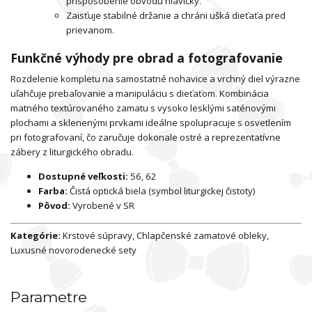
prispôsobenie obvodu hlavičky.
Zaisťuje stabilné držanie a chráni ušká dieťaťa pred
prievanom.
Funkčné výhody pre obrad a fotografovanie
Rozdelenie kompletu na samostatné nohavice a vrchný diel výrazne
uľahčuje prebaľovanie a manipuláciu s dieťaťom. Kombinácia
matného textúrovaného zamatu s vysoko lesklými saténovými
plochami a sklenenými prvkami ideálne spolupracuje s osvetlením
pri fotografovaní, čo zaručuje dokonale ostré a reprezentatívne
zábery z liturgického obradu.
Dostupné veľkosti:
56, 62
Farba:
Čistá optická biela (symbol liturgickej čistoty)
Pôvod:
Vyrobené v SR
Kategórie:
Krstové súpravy, Chlapčenské zamatové obleky,
Luxusné novorodenecké sety
Parametre