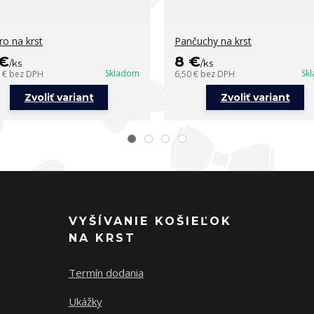
ro na krst
Pančuchy na krst
 €
8 €
/
ks
/
ks
Skladom
Sk
7 €
bez DPH
6,50 €
bez DPH
Zvoliť variant
Zvoliť variant
VYŠÍVANIE KOŠIEĽOK
NA KRST
Termín dodania
Ukážky