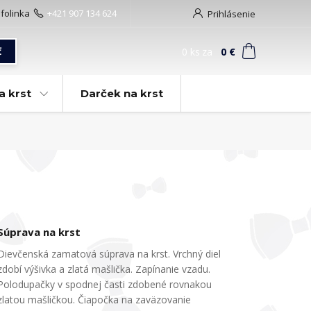
nfolinka
+421 907 134 624
Prihlásenie
0
ks
za
0 €
ť
a krst
Darček na krst
Súprava na krst
Dievčenská zamatová súprava na krst. Vrchný diel
zdobí výšivka a zlatá mašlička. Zapínanie vzadu.
Polodupačky v spodnej časti zdobené rovnakou
zlatou mašličkou. Čiapočka na zaväzovanie