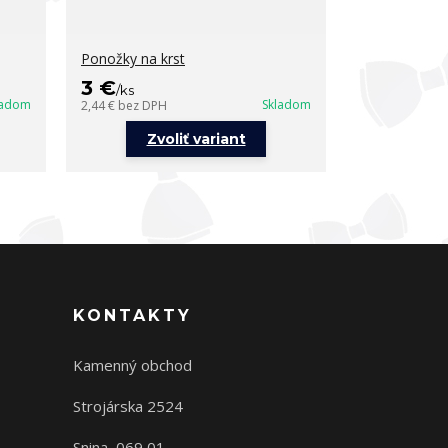
Ponožky na krst
Rukavičky na 
3 €
3,50 €
/
ks
/
ks
ladom
Skladom
2,44 €
bez DPH
2,85 €
bez DPH
Zvoliť variant
KONTAKTY
Kamenný obchod
Strojárska 2524
Snina, 069 01