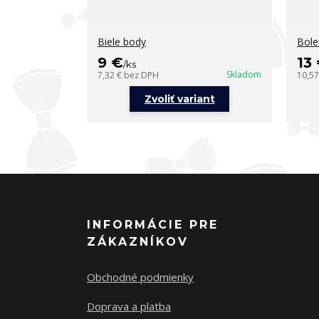
Biele body
Bole
9 €
13
/
ks
Skladom
7,32 €
bez DPH
10,5
Zvoliť variant
INFORMÁCIE PRE
ZÁKAZNÍKOV
Obchodné podmienky
Doprava a platba