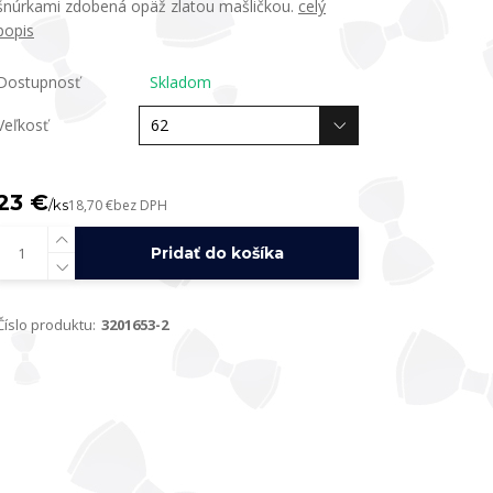
šnúrkami zdobená opäž zlatou mašličkou.
celý
popis
Dostupnosť
Skladom
Veľkosť
23 €
/
ks
18,70 €
bez DPH
Pridať do košíka
Číslo produktu:
3201653-2