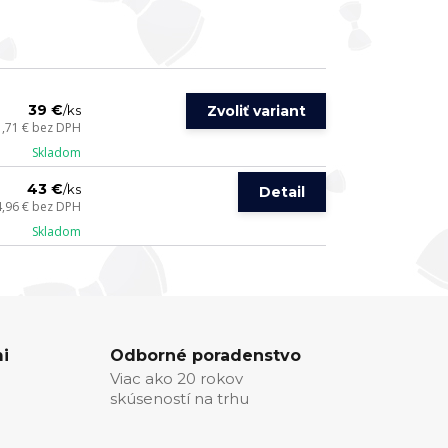
39 €
Zvoliť variant
/
ks
1,71 €
bez DPH
Skladom
43 €
/
ks
Detail
4,96 €
bez DPH
Skladom
i
Odborné poradenstvo
Viac ako 20 rokov
skúseností na trhu