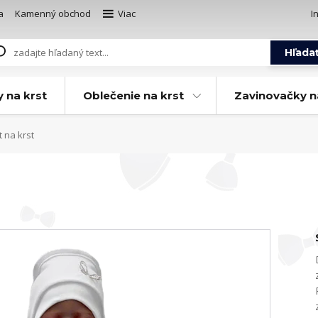
a
Kamenný obchod
Viac
I
Hľada
y na krst
Oblečenie na krst
Zavinovačky n
 na krst